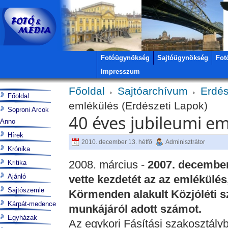
Fotóügynökség
Sajtóügynökség
Fot
Impresszum
Főoldal
Sajtóarchívum
Erdés
Főoldal
emlékülés (Erdészeti Lapok)
Soproni Arcok
40 éves jubileumi em
Anno
Hírek
2010. december 13. hétfő
Adminisztrátor
Krónika
2008. március -
2007. december
Kritika
Ajánló
vette kezdetét az az emlékülé
Sajtószemle
Körmenden alakult Közjóléti s
Kárpát-medence
munkájáról adott számot.
Egyházak
Az egykori Fásítási szakosztálybó