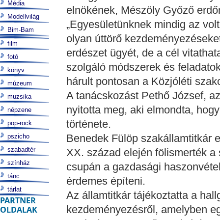
Média
elnökének, Mészöly Győző erdőm
Modellvilág
„Egyesületünknek mindig az volt
Bim-Bam
olyan úttörő kezdeményezéseket, 
film
erdészet ügyét, de a cél vitathat
fotó
szolgáló módszerek és feladatok
könyv
hárult pontosan a Közjóléti szak
múzeum
A tanácskozást Pethő József, a
muzsika
nyitotta meg, aki elmondta, hog
népzene
története.
pop-rock
Benedek Fülöp szakállamtitkár 
pszicho
szabadtér
XX. század elején fölismerték 
színház
csupán a gazdasági haszonvétele
tánc
érdemes építeni.
tárlat
Az államtitkár tájékoztatta a h
PARTNER
kezdeményezésről, amelyben egy
OLDALAK