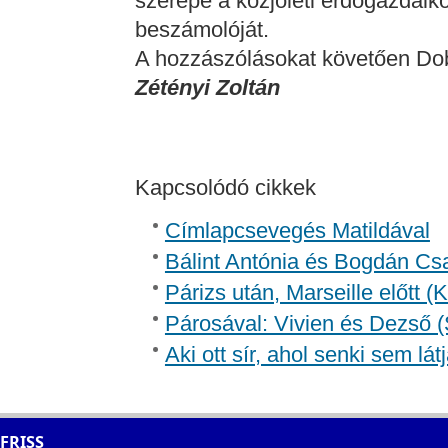
szerepe a közjóléti erdőgazdál
beszámolóját.
A hozzászólásokat követően Dob
Zétényi Zoltán
Kapcsolódó cikkek
Címlapcsevegés Matildával
Bálint Antónia és Bogdán Csa
Párizs után, Marseille előtt 
Párosával: Vivien és Dezső (
Aki ott sír, ahol senki sem lát
FRISS