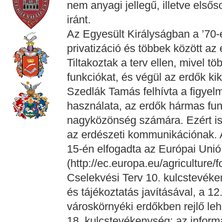
nem anyagi jellegű, illetve elsős
iránt.
Az Egyesült Királyságban a ’70-e
privatizáció és többek között az
Tiltakoztak a terv ellen, mivel töb
funkciókat, és végül az erdők ki
Szedlák Tamás felhívta a figyelm
használata, az erdők hármas fu
nagyközönség számára. Ezért is
az erdészeti kommunikációnak. 
15-én elfogadta az Európai Unió
(http://ec.europa.eu/agriculture/
Cselekvési Terv 10. kulcstevéke
és tájékoztatás javításával, a 1
városkörnyéki erdőkben rejlő le
18. kulcstevékenység: az infor