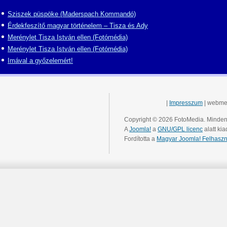
Sziszek püspöke (Maderspach Kommandó)
Érdekfeszítő magyar történelem – Tisza és Ady
Merénylet Tisza István ellen (Fotómédia)
Merénylet Tisza István ellen (Fotómédia)
Imával a győzelemért!
|
Impresszum
| webme
Copyright © 2026 FotoMedia. Minden 
A
Joomla!
a
GNU/GPL licenc
alatt kia
Fordította a
Magyar Joomla! Felhaszn