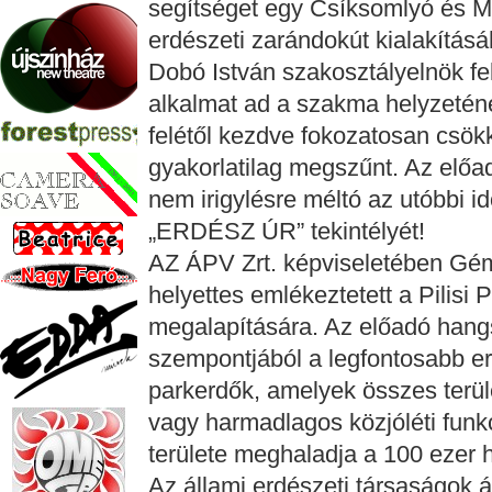
segítséget egy Csíksomlyó és Ma
erdészeti zarándokút kialakításá
Dobó István szakosztályelnök fel
alkalmat ad a szakma helyzeténe
felétől kezdve fokozatosan csökk
gyakorlatilag megszűnt. Az előa
nem irigylésre méltó az utóbbi idő
„ERDÉSZ ÚR” tekintélyét!
AZ ÁPV Zrt. képviseletében Gém
helyettes emlékeztetett a Pilis
megalapítására. Az előadó hangs
szempontjából a legfontosabb er
parkerdők, amelyek összes terül
vagy harmadlagos közjóléti funkc
területe meghaladja a 100 ezer h
Az állami erdészeti társaságok ál