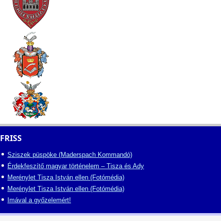
FRISS
Sziszek püspöke (Maderspach Kommandó)
Érdekfeszítő magyar történelem – Tisza és Ady
Merénylet Tisza István ellen (Fotómédia)
Merénylet Tisza István ellen (Fotómédia)
Imával a győzelemért!