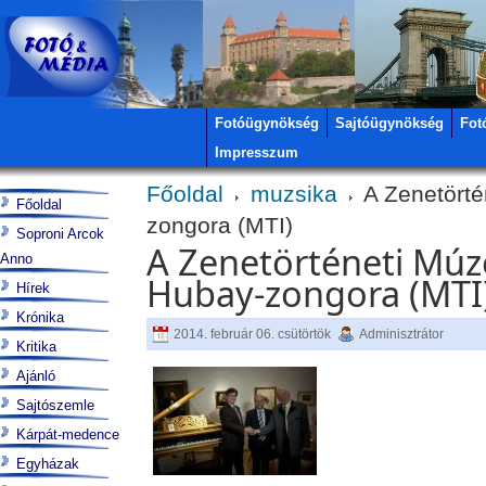
Fotóügynökség
Sajtóügynökség
Fot
Impresszum
Főoldal
muzsika
A Zenetörté
Főoldal
zongora (MTI)
Soproni Arcok
A Zenetörténeti Múz
Anno
Hubay-zongora (MTI
Hírek
Krónika
2014. február 06. csütörtök
Adminisztrátor
Kritika
Ajánló
Sajtószemle
Kárpát-medence
Egyházak