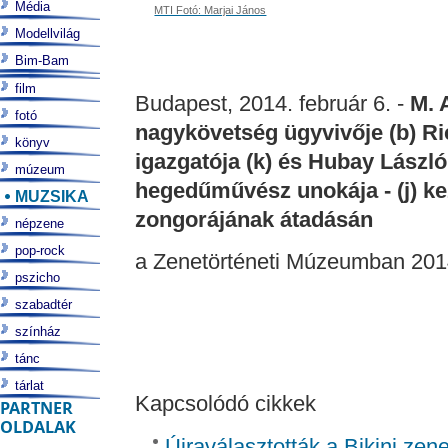
Média
MTI Fotó: Marjai János
Modellvilág
Bim-Bam
film
Budapest, 2014. február 6. -
M. 
fotó
nagykövetség ügyvivője (b) Ri
könyv
igazgatója (k) és Hubay Lászl
múzeum
hegedűművész unokája - (j) k
MUZSIKA
zongorájának átadásán
népzene
pop-rock
a Zenetörténeti Múzeumban 2014
pszicho
szabadtér
színház
tánc
tárlat
Kapcsolódó cikkek
PARTNER
OLDALAK
Újraválasztották a Bikini zen