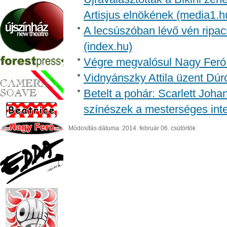
Artisjus elnökének (media1.h
A lecsúszóban lévő vén ripac
(index.hu)
Végre megvalósul Nagy Feró 
Vidnyánszky Attila üzent Dúr
Betelt a pohár: Scarlett Joh
színészek a mesterséges inte
Módosítás dátuma: 2014. február 06. csütörtök