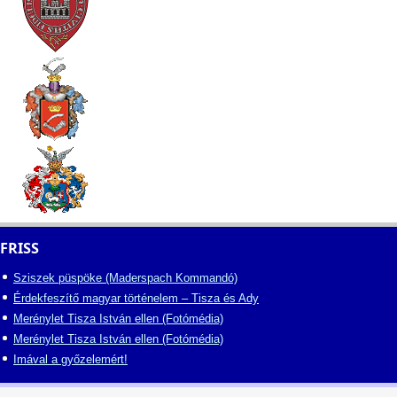
FRISS
Sziszek püspöke (Maderspach Kommandó)
Érdekfeszítő magyar történelem – Tisza és Ady
Merénylet Tisza István ellen (Fotómédia)
Merénylet Tisza István ellen (Fotómédia)
Imával a győzelemért!