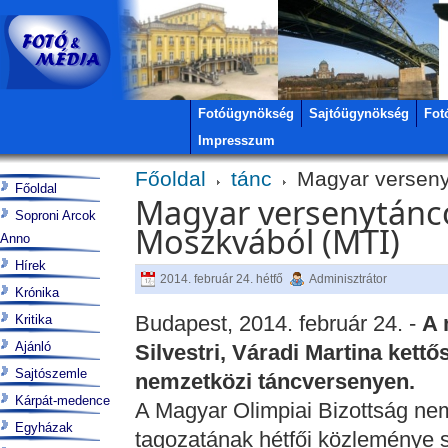
Fotóügynökség
Sajtóügynökség
Fot
Impresszum
Főoldal
tánc
Magyar verseny
Főoldal
Magyar versenytánc
Soproni Arcok
Moszkvából (MTI)
Anno
Hírek
2014. február 24. hétfő
Adminisztrátor
Krónika
Budapest, 2014. február 24. -
A 
Kritika
Ajánló
Silvestri, Váradi Martina kett
Sajtószemle
nemzetközi táncversenyen.
Kárpát-medence
A Magyar Olimpiai Bizottság nem 
Egyházak
tagozatának hétfői közleménye s