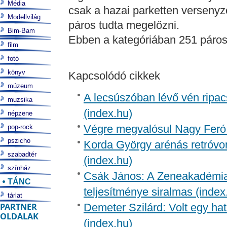
Média
csak a hazai parketten verseny
Modellvilág
páros tudta megelőzni.
Bim-Bam
Ebben a kategóriában 251 páros 
film
fotó
könyv
Kapcsolódó cikkek
múzeum
A lecsúszóban lévő vén ripac
muzsika
(index.hu)
népzene
Végre megvalósul Nagy Feró 
pop-rock
pszicho
Korda György arénás retróvon
szabadtér
(index.hu)
színház
Csák János: A Zeneakadémia 
TÁNC
teljesítménye siralmas (index
tárlat
PARTNER
Demeter Szilárd: Volt egy ha
OLDALAK
(index.hu)