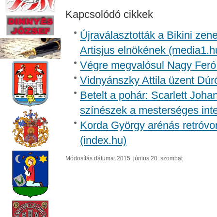
Kapcsolódó cikkek
Újraválasztották a Bikini zen
Artisjus elnökének (media1.h
Végre megvalósul Nagy Feró 
Vidnyánszky Attila üzent Dúr
Betelt a pohár: Scarlett Joh
színészek a mesterséges inte
Korda György arénás retróvon
(index.hu)
Módosítás dátuma: 2015. június 20. szombat