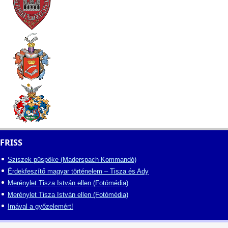
FRISS
Sziszek püspöke (Maderspach Kommandó)
Érdekfeszítő magyar történelem – Tisza és Ady
Merénylet Tisza István ellen (Fotómédia)
Merénylet Tisza István ellen (Fotómédia)
Imával a győzelemért!