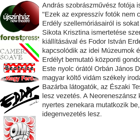
András szobrászművész fotója i
"Ezek az expresszív fotók nem 
Erdély szellemóriásairól is soka
Sikota Krisztina ismertetése sze
kiállításával és Fodor István Erd
kapcsolódik az idei Múzeumok é
Erdélyt bemutató központi gondo
Este nyolc órától Orbán János 
magyar költő vidám székely iroda
Bazárba látogatók, az Északi Tes
lesz vezetés. A Neoreneszánsz
nyertes zenekara mutatkozik be, 
idegenvezetés lesz.