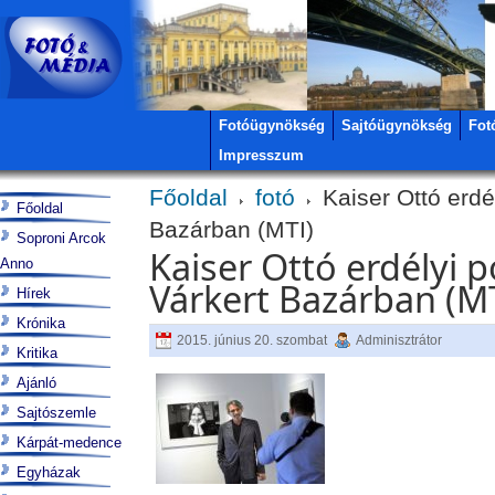
Fotóügynökség
Sajtóügynökség
Fot
Impresszum
Főoldal
fotó
Kaiser Ottó erdély
Főoldal
Bazárban (MTI)
Soproni Arcok
Kaiser Ottó erdélyi po
Anno
Várkert Bazárban (M
Hírek
Krónika
2015. június 20. szombat
Adminisztrátor
Kritika
Ajánló
Sajtószemle
Kárpát-medence
Egyházak