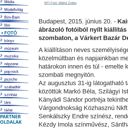
Média
MTI Fotó: Máthé Zoltán
Modellvilág
Bim-Bam
Budapest, 2015. június 20. -
Kai
film
ábrázoló fotóiból nyílt kiállít
FOTÓ
szombaton, a Várkert Bazár Dé
könyv
múzeum
A kiállításon neves személyisége
muzsika
közelmúltban és napjainkban me
népzene
határokon innen és túl - emelte k
pop-rock
szombati megnyitón.
pszicho
Az augusztus 31-ig látogatható t
szabadtér
közöttük Markó Béla, Szilágyi I
színház
Kányádi Sándor portréja tekinth
tánc
Várgondnokság Közhasznú Nkft. 
tárlat
Senkálszky Endre színész, rende
PARTNER
OLDALAK
Kézdy Imola színművész, Sántha 