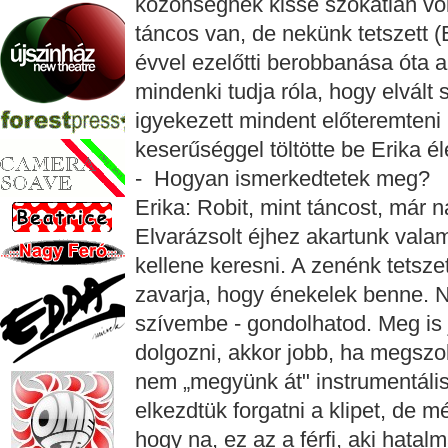
közönségnek kissé szokatlan vo
táncos van, de nekünk tetszett (
évvel ezelőtti berobbanása óta 
mindenki tudja róla, hogy elvált
igyekezett mindent előteremteni
keserűséggel töltötte be Erika éle
- Hogyan ismerkedtetek meg?
Erika: Robit, mint táncost, már
Elvarázsolt éjhez akartunk valami
kellene keresni. A zenénk tetsz
zavarja, hogy énekelek benne. N
szívembe - gondolhatod. Meg is
dolgozni, akkor jobb, ha megszok
nem „megyünk át" instrumentáli
elkezdtük forgatni a klipet, de 
hogy na, ez az a férfi, aki hata