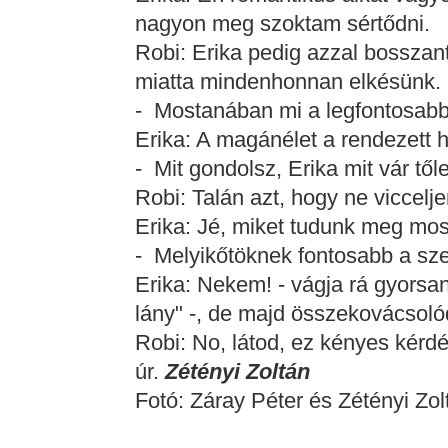
nagyon meg szoktam sértődni.
Robi: Erika pedig azzal bosszant
miatta mindenhonnan elkésünk.
- Mostanában mi a legfontosabb
Erika: A magánélet a rendezett 
- Mit gondolsz, Erika mit vár tő
Robi: Talán azt, hogy ne viccelje
Erika: Jé, miket tudunk meg most 
- Melyikőtöknek fontosabb a sz
Erika: Nekem! - vágja rá gyorsa
lány" -, de majd összekovácsoló
Robi: No, látod, ez kényes kérdé
úr.
Zétényi Zoltán
Fotó: Záray Péter és Zétényi Zol