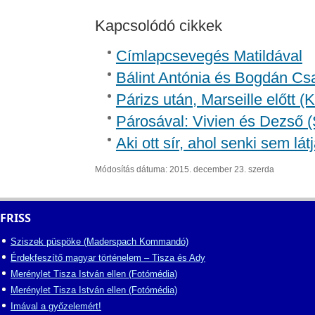
Kapcsolódó cikkek
Címlapcsevegés Matildával
Bálint Antónia és Bogdán Csa
Párizs után, Marseille előtt 
Párosával: Vivien és Dezső (
Aki ott sír, ahol senki sem lát
Módosítás dátuma: 2015. december 23. szerda
FRISS
Sziszek püspöke (Maderspach Kommandó)
Érdekfeszítő magyar történelem – Tisza és Ady
Merénylet Tisza István ellen (Fotómédia)
Merénylet Tisza István ellen (Fotómédia)
Imával a győzelemért!