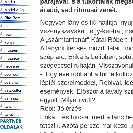
párájával, s a tükörfalak meg
Média
áradó, vad ritmusú zenét.
Modellvilág
Bim-Bam
Negyven lány és fiú hajlítja, nyújt
film
vezényszavakat: egy-két-há’, nég
fotó
A „számtantanár" Kátai Róbert. 
könyv
A lányok kecses mozdulatai, fino
múzeum
szép arc. Erika is belibben, söt
muzsika
szegeccsel ruháján. Visszavonu
népzene
- Egy éve robbant a hír: elköltöz
pop-rock
léptél szerelmeddel, Robival. Idé
pszicho
események! Először a tavaly szil
szabadtér
színház
együtt. Milyen volt?
tánc
Robi: Jó érzés
tárlat
Erika: ..és furcsa, mert a tánc h
PARTNER
tetszik. Azóta persze mar kezd „
OLDALAK