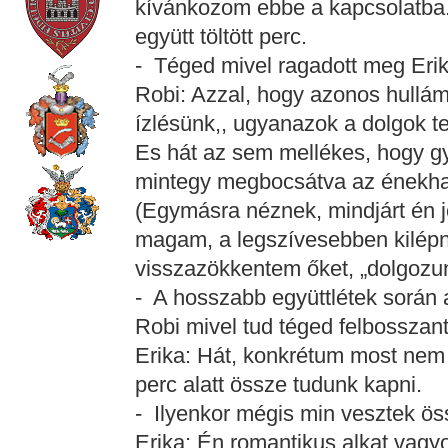
kívánkozom ebbe a kapcsolatba. 
együtt töltött perc.
- Téged mivel ragadott meg Erik
Robi: Azzal, hogy azonos hullá
ízlésünk,, ugyanazok a dolgok t
Es hát az sem mellékes, hogy gy
mintegy megbocsátva az énekhan
(Egymásra néznek, mindjárt én 
magam, a legszívesebben kilépné
visszazökkentem őket, „dolgozun
- A hosszabb együttlétek során 
Robi mivel tud téged felbosszan
Erika: Hát, konkrétum most nem 
perc alatt össze tudunk kapni.
- Ilyenkor mégis min vesztek ö
Erika: Én romantikus alkat vagyo