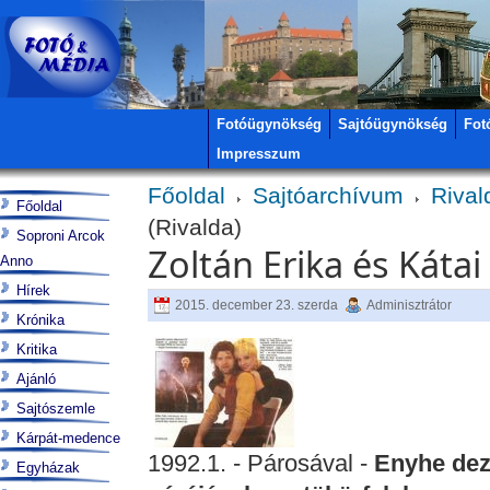
Fotóügynökség
Sajtóügynökség
Fot
Impresszum
Főoldal
Sajtóarchívum
Rival
Főoldal
(Rivalda)
Soproni Arcok
Zoltán Erika és Kátai
Anno
Hírek
2015. december 23. szerda
Adminisztrátor
Krónika
Kritika
Ajánló
Sajtószemle
Kárpát-medence
1992.1. - Párosával -
Enyhe dezo
Egyházak