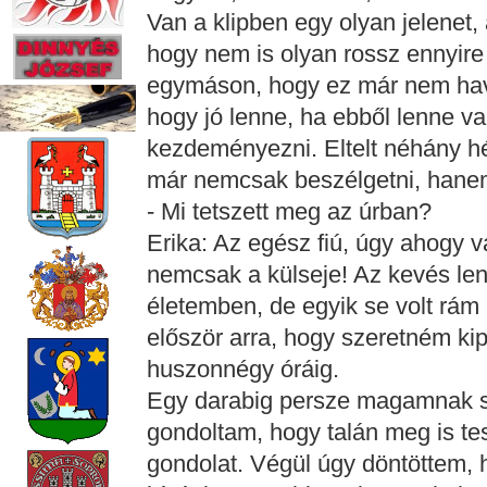
Van a klipben egy olyan jelenet,
hogy nem is olyan rossz ennyire
egymáson, hogy ez már nem hav
hogy jó lenne, ha ebből lenne v
kezdeményezni. Eltelt néhány hé
már nemcsak beszélgetni, hanem
- Mi tetszett meg az úrban?
Erika: Az egész fiú, úgy ahogy v
nemcsak a külseje! Az kevés len
életemben, de egyik se volt rám
először arra, hogy szeretném kipr
huszonnégy óráig.
Egy darabig persze magamnak se
gondoltam, hogy talán meg is te
gondolat. Végül úgy döntöttem,