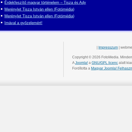
Érdekfeszítő magyar történelem – Tisza és Ady
Merénylet Tisza István ellen (Fotómédia)
Merénylet Tisza István ellen (Fotómédia)
Imával a győzelemért!
|
Impresszum
| webme
Copyright © 2026 FotoMedia. Minden 
A
Joomla!
a
GNU/GPL licenc
alatt kia
Fordította a
Magyar Joomla! Felhaszn