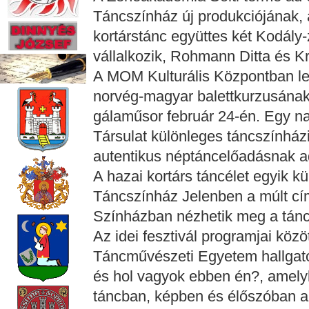
Táncszínház új produkciójának,
kortárstánc együttes két Kodály
vállalkozik, Rohmann Ditta és 
A MOM Kulturális Központban l
norvég-magyar balettkurzusána
gálaműsor február 24-én. Egy n
Társulat különleges táncszínház
autentikus néptáncelőadásnak a
A hazai kortárs táncélet egyik 
Táncszínház Jelenben a múlt cím
Színházban nézhetik meg a tán
Az idei fesztivál programjai köz
Táncművészeti Egyetem hallgatóin
és hol vagyok ebben én?, amelyb
táncban, képben és élőszóban a 