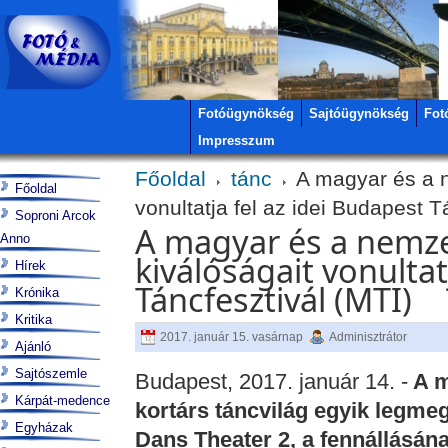
Fotóügynökség
Sajtóügynökség
Fot
Impresszum
Főoldal
tánc
A magyar és a n
Főoldal
vonultatja fel az idei Budapest T
Soproni Arcok
A magyar és a nemze
Anno
kiválóságait vonultat
Hírek
Táncfesztivál (MTI)
Krónika
Kritika
2017. január 15. vasárnap
Adminisztrátor
Ajánló
Sajtószemle
Budapest, 2017. január 14. -
A m
Kárpát-medence
kortárs táncvilág egyik legme
Egyházak
Dans Theater 2, a fennállásána