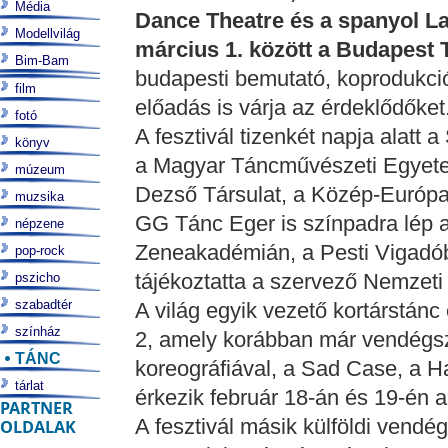
Média
Dance Theatre és a spanyol La 
Modellvilág
március 1. között a Budapest 
Bim-Bam
budapesti bemutató, koprodukció
film
előadás is várja az érdeklődőket
fotó
A fesztivál tizenkét napja alatt a
könyv
a Magyar Táncművészeti Egyete
múzeum
Dezső Társulat, a Közép-Európa 
muzsika
GG Tánc Eger is színpadra lép 
népzene
Zeneakadémián, a Pesti Vigadó
pop-rock
tájékoztatta a szervező Nemzeti
pszicho
szabadtér
A világ egyik vezető kortárstán
színház
2, amely korábban már vendégs
TÁNC
koreográfiával, a Sad Case, a 
tárlat
érkezik február 18-án és 19-én 
PARTNER
A fesztivál másik külföldi vendé
OLDALAK