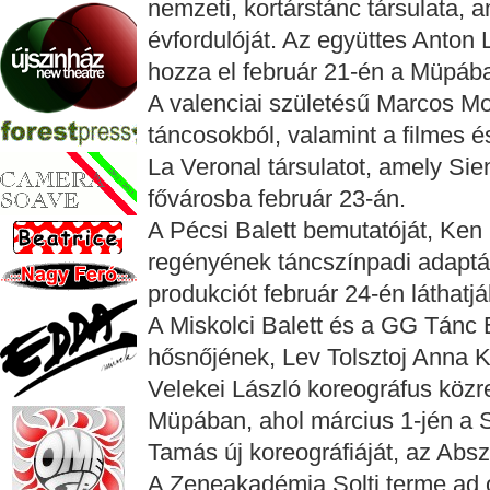
nemzeti, kortárstánc társulata, 
évfordulóját. Az együttes Anton 
hozza el február 21-én a Müpáb
A valenciai születésű Marcos Mo
táncosokból, valamint a filmes é
La Veronal társulatot, amely Sie
fővárosba február 23-án.
A Pécsi Balett bemutatóját, Ken
regényének táncszínpadi adaptác
produkciót február 24-én láthat
A Miskolci Balett és a GG Tánc 
hősnőjének, Lev Tolsztoj Anna Ka
Velekei László koreográfus köz
Müpában, ahol március 1-jén a S
Tamás új koreográfiáját, az Absz
A Zeneakadémia Solti terme ad 