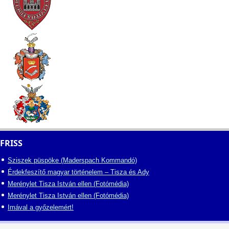
FRISS
Sziszek püspöke (Maderspach Kommandó)
Érdekfeszítő magyar történelem – Tisza és Ady
Merénylet Tisza István ellen (Fotómédia)
Merénylet Tisza István ellen (Fotómédia)
Imával a győzelemért!