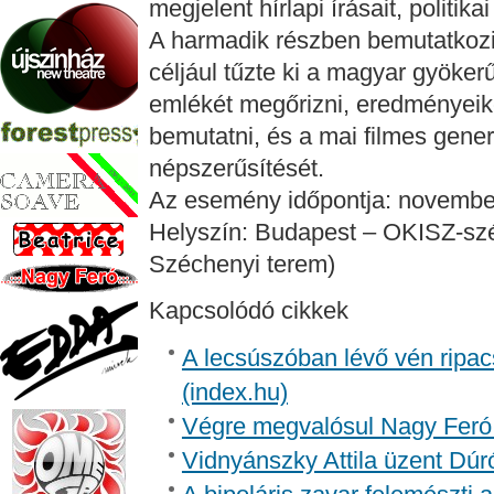
megjelent hírlapi írásait, politika
A harmadik részben bemutatkoz
céljául tűzte ki a magyar gyöker
emlékét megőrizni, eredményeike
bemutatni, és a mai filmes gene
népszerűsítését.
Az esemény időpontja: november
Helyszín: Budapest – OKISZ-szék
Széchenyi terem)
Kapcsolódó cikkek
A lecsúszóban lévő vén ripac
(index.hu)
Végre megvalósul Nagy Feró 
Vidnyánszky Attila üzent Dúr