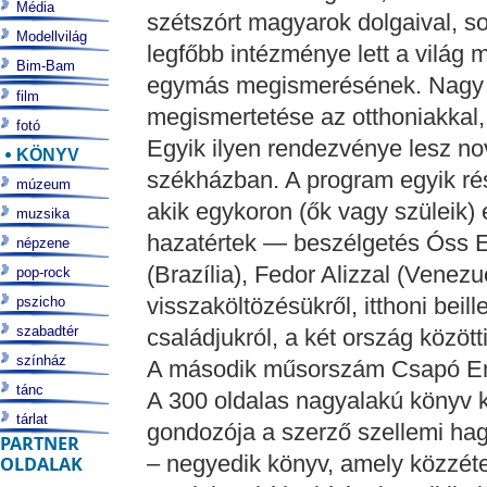
Média
szétszórt magyarok dolgaival, so
Modellvilág
legfőbb intézménye lett a vilá
Bim-Bam
egymás megismerésének. Nagy é
film
megismertetése az otthoniakkal, 
fotó
Egyik ilyen rendezvénye lesz 
KÖNYV
székházban. A program egyik rés
múzeum
akik egykoron (ők vagy szüleik)
muzsika
hazatértek — beszélgetés Óss En
népzene
(Brazília), Fedor Alizzal (Venez
pop-rock
visszaköltözésükről, itthoni beil
pszicho
szabadtér
családjukról, a két ország között
színház
A második műsorszám Csapó En
tánc
A 300 oldalas nagyalakú könyv 
tárlat
gondozója a szerző szellemi hag
PARTNER
– negyedik könyv, amely közzé
OLDALAK