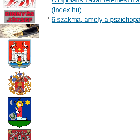
A bipoláris zavar felemészti a
(index.hu)
6 szakma, amely a pszichopa