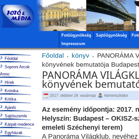
Fotóügynökség
Sajtóügynökség
Fot
Impresszum
Főoldal
könyv
PANORÁMA VI
Főoldal
könyvének bemutatója Budapes
Soproni Arcok
PANORÁMA VILÁGKLU
Anno
könyvének bemutató
Hírek
Krónika
2017. október 29. vasárnap
Adminisztrátor
Kritika
Ajánló
Az esemény időpontja: 2017. n
Sajtószemle
Helyszín: Budapest – OKISZ-szé
Kárpát-medence
emeleti Széchenyi terem)
Egyházak
A Panoráma Világklub, nevéhez 