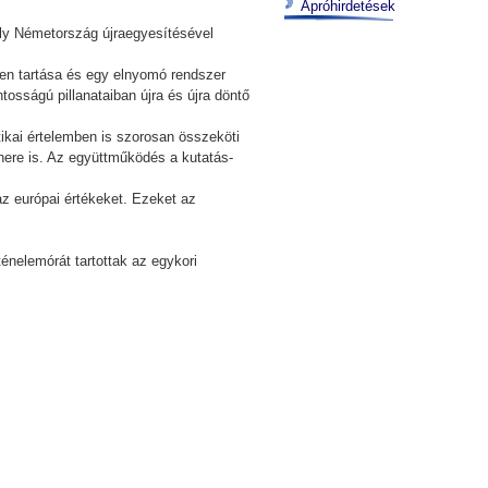
Apróhirdetések
ly Németország újraegyesítésével
ben tartása és egy elnyomó rendszer
osságú pillanataiban újra és újra döntő
itikai értelemben is szorosan összeköti
ere is. Az együttműködés a kutatás-
z európai értékeket. Ezeket az
énelemórát tartottak az egykori