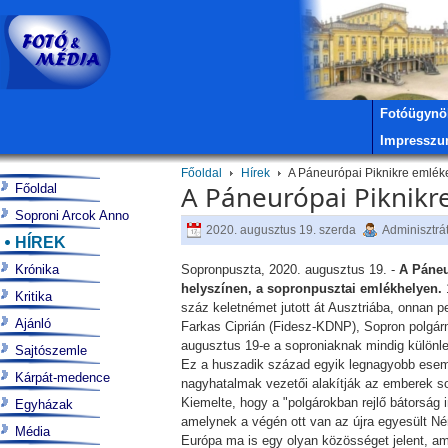
Fotóügynö
Impressz
Főoldal
Hírek
A Páneurópai Piknikre emléke
A Páneurópai Piknikre
Főoldal
Soproni Arcok Anno
2020. augusztus 19. szerda
Adminisztrá
HÍREK
Krónika
Sopronpuszta, 2020. augusztus 19. -
A Páneu
helyszínen, a sopronpusztai emlékhelyen.
Kritika
száz keletnémet jutott át Ausztriába, onnan
Ajánló
Farkas Ciprián (Fidesz-KDNP), Sopron polgár
augusztus 19-e a soproniaknak mindig különl
Sajtószemle
Ez a huszadik század egyik legnagyobb esemé
Kárpát-medence
nagyhatalmak vezetői alakítják az emberek s
Kiemelte, hogy a "polgárokban rejlő bátorság 
Egyházak
amelynek a végén ott van az újra egyesült N
Média
Európa ma is egy olyan közösséget jelent, am