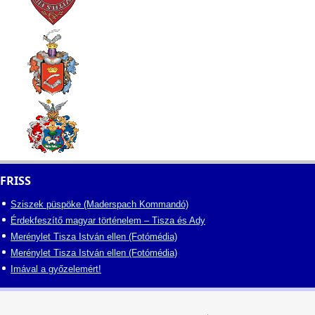
FRISS
Sziszek püspöke (Maderspach Kommandó)
Érdekfeszítő magyar történelem – Tisza és Ady
Merénylet Tisza István ellen (Fotómédia)
Merénylet Tisza István ellen (Fotómédia)
Imával a győzelemért!