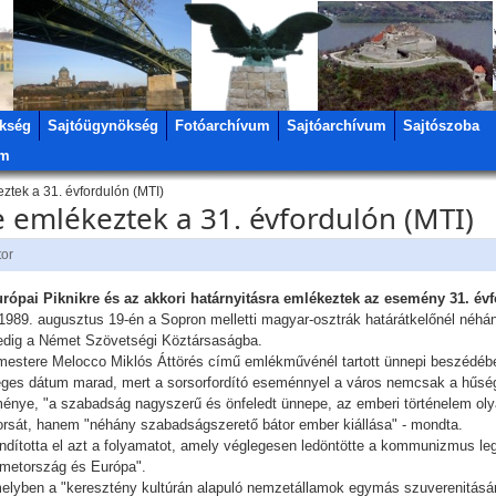
kség
Sajtóügynökség
Fotóarchívum
Sajtóarchívum
Sajtószoba
um
ztek a 31. évfordulón (MTI)
 emlékeztek a 31. évfordulón (MTI)
tor
rópai Piknikre és az akkori határnyitásra emlékeztek az esemény 31. év
1989. augusztus 19-én a Sopron melletti magyar-osztrák határátkelőnél néhán
 pedig a Német Szövetségi Köztársaságba.
mestere Melocco Miklós Áttörés című emlékművénél tartott ünnepi beszédéb
eges dátum marad, mert a sorsorfordító eseménnyel a város nemcsak a hűség
nye, "a szabadság nagyszerű és önfeledt ünnepe, az emberi történelem olyan
orsát, hanem "néhány szabadságszerető bátor ember kiállása" - mondta.
indította el azt a folyamatot, amely véglegesen ledöntötte a kommunizmus legy
émetország és Európa".
elyben a "keresztény kultúrán alapuló nemzetállamok egymás szuverenitásána