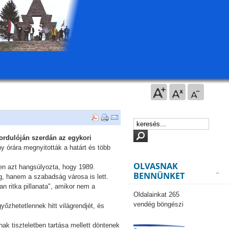
fordulóján szerdán az egykori
y órára megnyitották a határt és több
OLVASNAK
en azt hangsúlyozta, hogy 1989.
BENNÜNKET
, hanem a szabadság városa is lett.
 ritka pillanata", amikor nem a
Oldalainkat 265
vendég böngészi
őzhetetlennek hitt világrendjét, és
k tiszteletben tartása mellett döntenek