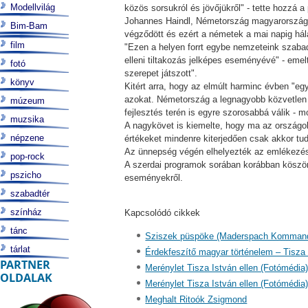
Modellvilág
közös sorsukról és jövőjükről" - tette hozzá a
Johannes Haindl, Németország magyarországi
Bim-Bam
végződött és ezért a németek a mai napig há
film
"Ezen a helyen forrt egybe nemzeteink szaba
elleni tiltakozás jelképes eseményévé" - emel
fotó
szerepet játszott".
könyv
Kitért arra, hogy az elmúlt harminc évben "egy
azokat. Németország a legnagyobb közvetlen 
múzeum
fejlesztés terén is egyre szorosabbá válik - m
muzsika
A nagykövet is kiemelte, hogy ma az országo
népzene
értékeket mindenre kiterjedően csak akkor tud
Az ünnepség végén elhelyezték az emlékezés 
pop-rock
A szerdai programok sorában korábban köszöntö
pszicho
eseményekről.
szabadtér
színház
Kapcsolódó cikkek
tánc
Sziszek püspöke (Maderspach Komman
tárlat
Érdekfeszítő magyar történelem – Tisza
PARTNER
Merénylet Tisza István ellen (Fotómédia
OLDALAK
Merénylet Tisza István ellen (Fotómédia
Meghalt Ritoók Zsigmond