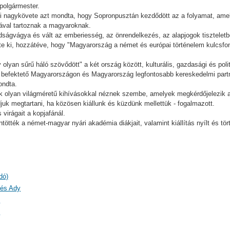
 polgármester.
 nagykövete azt mondta, hogy Sopronpusztán kezdődött az a folyamat, ame
lával tartoznak a magyaroknak.
dságvágya és vált az emberiesség, az önrendelkezés, az alapjogok tisztelet
te ki, hozzátéve, hogy "Magyarország a német és európai történelem kulcsfont
 olyan sűrű háló szövődött" a két ország között, kulturális, gazdasági és pol
befektető Magyarországon és Magyarország legfontosabb kereskedelmi partn
ondta.
k olyan világméretű kihívásokkal néznek szembe, amelyek megkérdőjelezik a
juk megtartani, ha közösen kiállunk és küzdünk mellettük - fogalmazott.
virágait a kopjafánál.
tték a német-magyar nyári akadémia diákjait, valamint kiállítás nyílt és tört
dó)
 és Ady
)
)