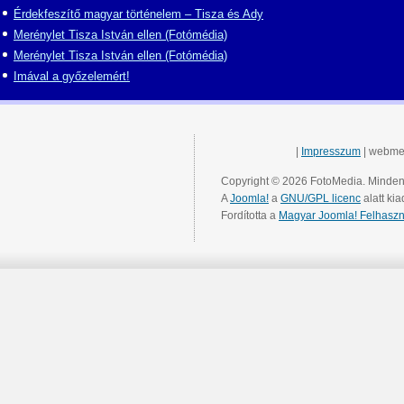
Érdekfeszítő magyar történelem – Tisza és Ady
Merénylet Tisza István ellen (Fotómédia)
Merénylet Tisza István ellen (Fotómédia)
Imával a győzelemért!
|
Impresszum
| webme
Copyright © 2026 FotoMedia. Minden 
A
Joomla!
a
GNU/GPL licenc
alatt kia
Fordította a
Magyar Joomla! Felhaszn