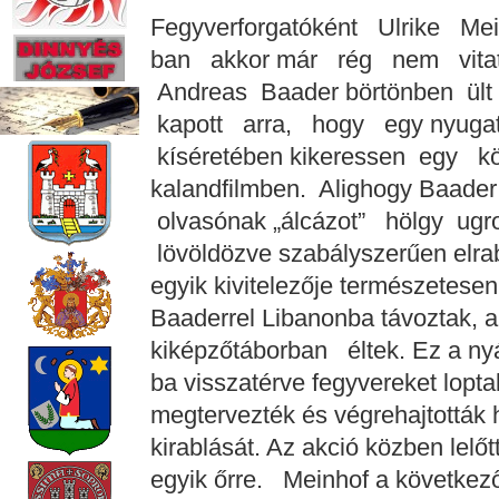
Fegyverforgatóként Ulrike M
ban akkor már rég nem vitatk
Andreas Baader börtönben ült
kapott arra, hogy egy nyuga
kíséretében kikeressen egy kön
kalandfilmben. Alighogy Baad
olvasónak „álcázot” hölgy ugr
lövöldözve szabályszerűen elrabo
egyik kivitelezője természetesen
Baaderrel Libanonba távoztak, a
kiképzőtáborban éltek. Ez a ny
ba visszatérve fegyvereket lop
megtervezték és végrehajtották 
kirablását. Az akció közben lelő
egyik őrre. Meinhof a következő