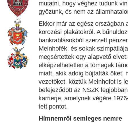
mutatni, hogy véghez tudunk vin
győzünk, és nem az államhatalo
Ekkor már az egész országban a 
körözési plakátokról. A bűnüldö
bankrablásokból szerzett pénzen
Meinhofék, és sokak szimpátiája
megsértettek egy alapvető elvet:
elképzelhetetlen a tömegek tám
miatt, akik addig bújtatták őket,
vezetőket, köztük Meinhofot is le
befejeződött az NSZK legjobban 
karrierje, amelynek végére 1976-
tett pontot.
Hímnemről semleges nemre