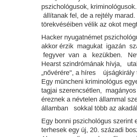
pszichológusok, kriminológusok.
állítanak fel, de a rejtély mar
törekvéséiben vélik az okot megt
Hacker nyugatnémet pszichológ
akkor érzik magukat igazán 
fegyver van a kezükben. Neve
Hearst szindrómának hívja, ut
„nővérére", a híres újságkirály 
Egy müncheni kriminológus egye
tagjai szerencsétlen, magányos
éreznek a névtelen állammal sz
államban sokkal több az akadály, 
Egy bonni pszichológus szerint 
terhesek egy új, 20. századi bo