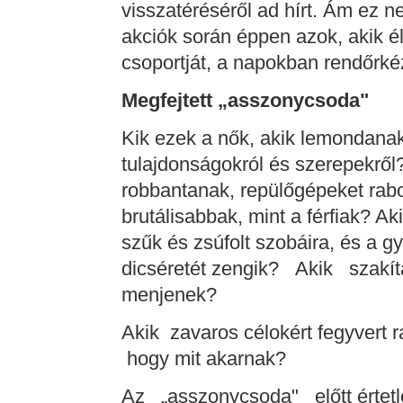
visszatéréséről ad hírt. Ám ez 
akciók során éppen azok, akik éle
csoportját, a napokban rendőrkéz
Megfejtett „asszonycsoda"
Kik ezek a nők, akik lemondana
tulajdonságokról és szerepekrő
robbantanak, repülőgépeket rabo
brutálisabbak, mint a férfiak? A
szűk és zsúfolt szobáira, és a 
dicséretét zengik? Akik szakíta
menjenek?
Akik zavaros célokért fegyvert
hogy mit akarnak?
Az „asszonycsoda" előtt értetl