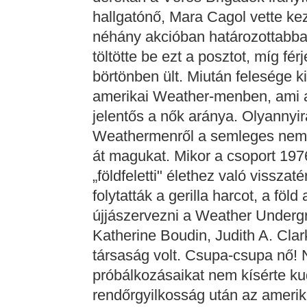
hallgatónő, Mara Cagol vette ke
néhány akcióban határozottabban 
töltötte be ezt a posztot, míg fér
börtönben ült. Miután felesége ki
amerikai Weather-menben, ami a 
jelentős a nők aránya. Olyanny
Weathermenről a semleges nemű
át magukat. Mikor a csoport 197
„földfeletti" élethez való vissza
folytatták a gerilla harcot, a föl
újjászervezni a Weather Underg
Katherine Boudin, Judith A. Clar
társaság volt. Csupa-csupa nő! N
próbálkozásaikat nem kísérte ku
rendőrgyilkosság után az ameri