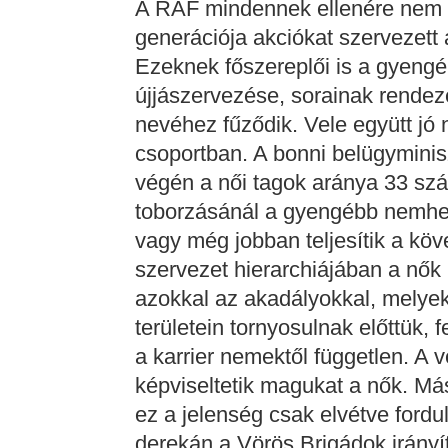
A RAF mindennek ellenére nem 
generációja akciókat szervezett 
Ezeknek főszereplői is a gyeng
újjászervezése, sorainak rende
nevéhez fűződik. Vele együtt jó 
csoportban. A bonni belügyminis
végén a női tagok aránya 33 szá
toborzásánál a gyengébb nemhez t
vagy még jobban teljesítik a köv
szervezet hierarchiájában a nő
azokkal az akadályokkal, melye
területein tornyosulnak előttük
a karrier nemektől független. A
képviseltetik magukat a nők. Má
ez a jelenség csak elvétve ford
derekán a Vörös Brigádok irányí