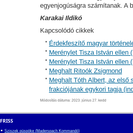
egyenjogúságra számítanak. A bí
Karakai Ildikó
Kapcsolódó cikkek
Érdekfeszítő magyar történel
Merénylet Tisza István ellen 
Merénylet Tisza István ellen 
Meghalt Ritoók Zsigmond
Meghalt Tóth Albert, az első
frakciójának egykori tagja (in
Módosítás dátuma: 2023. június 27. kedd
FRISS
Sziszek püspöke (Maderspach Kommandó)