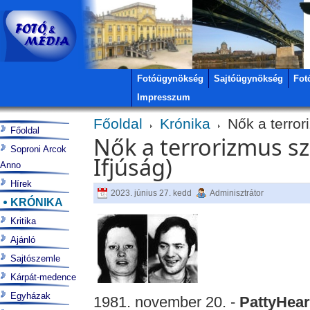
Fotóügynökség
Sajtóügynökség
Fot
Impresszum
Főoldal
Krónika
Nők a terror
Főoldal
Nők a terrorizmus s
Soproni Arcok
Ifjúság)
Anno
Hírek
2023. június 27. kedd
Adminisztrátor
KRÓNIKA
Kritika
Ajánló
Sajtószemle
Kárpát-medence
Egyházak
1981. november 20. -
PattyHea