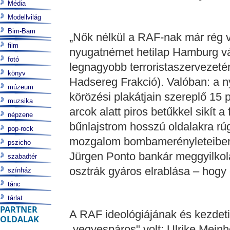
Média
Modellvilág
Bim-Bam
„Nők nélkül a RAF-nak már rég v
film
nyugatnémet hetilap Hamburg v
fotó
legnagyobb terroristaszervezetér
könyv
Hadsereg Frakció). Valóban: a 
múzeum
körözési plakátjain szereplő 15 p
muzsika
arcok alatt piros betűkkel sikít a
népzene
bűnlajstrom hosszú oldalakra rúg
pop-rock
mozgalom bombamerényleteiben,
pszicho
Jürgen Ponto bankár meggyilkolá
szabadtér
osztrák gyáros elrablása – hogy
színház
tánc
tárlat
PARTNER
A RAF ideológiájának és kezdeti
OLDALAK
„vegyespáros" volt: Ulrike Mein