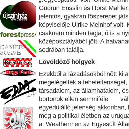
Gudrun Ensslin és Horst Mahler.
jelentős, gyakran főszerepet já
képviselője Ulrike Meinhof volt.
csaknem minden tagja, ő is a n
középosztályából jött. A hatvan
sodrában találja.
Lövöldöző hölgyek
Ezekből a lázadásokból nőtt ki 
megelégelték a tehetetlenséget,
társadalom, az államhatalom, és
börtönök ellen semmiféle vált
egyedülálló jelenség akkoriban,
meg a politikai életben az uru
a Weathermen az Egyesült Áll