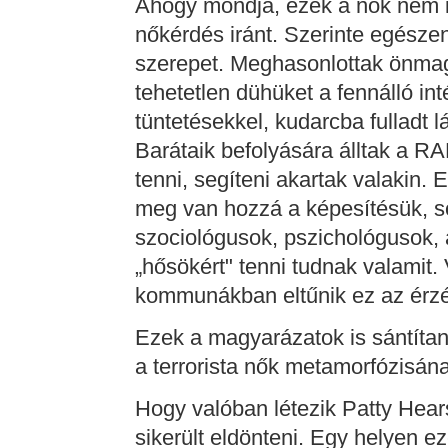
Ahogy mondja, ezek a nők nem i
nőkérdés iránt. Szerinte egésze
szerepet. Meghasonlottak önmag
tehetetlen dühüket a fennálló int
tüntetésekkel, kudarcba fulladt 
Barátaik befolyására álltak a RA
tenni, segíteni akartak valakin. 
meg van hozzá a képesítésük, s
szociológusok, pszichológusok, 
„hősökért" tenni tudnak valami
kommunákban eltűnik ez az érz
Ezek a magyarázatok is sántíta
a terrorista nők metamorfózisána
Hogy valóban létezik Patty Hea
sikerült eldönteni. Egy helyen ez