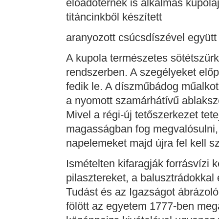
előadótérnek is alkalmas kupoláj
titáncinkből készített
aranyozott csúcsdíszével együtt 
A kupola természetes sötétszürk
rendszerben. A szegélyeket előp
fedik le. A díszműbádog műalkot
a nyomott szamárhátívű ablaksz
Mivel a régi-új tetőszerkezet tet
magasságban fog megvalósulni, í
napelemeket majd újra fel kell sz
Ismételten kifaragják forrásvíz
pilasztereket, a balusztrádokkal 
Tudást és az Igazságot ábrázoló
fölött az egyetem 1777-ben mega