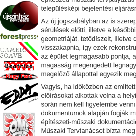
településképi bejelentési eljárá
Az új jogszabályban az is szere
sérülések előtti, illetve a későb
geometriáját, tetődíszeit, illetve
visszakapnia, így ezek rekonst
az épület legmagasabb pontja, a 
magasság megengedett legnagyo
megelőző állapottal egyezik meg
Vagyis, ha időközben az említet
előírásokat alkottak volna a hel
során nem kell figyelembe venni.
dokumentumok alapján fogják me
építészeti-műszaki dokumentáció
Műszaki Tervtanácsot bízta meg