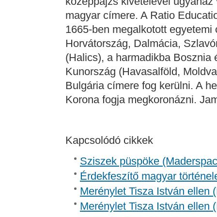
középpajzs kivételével ugyanaz v
magyar címere. A Ratio Educatio
1665-ben megalkotott egyetemi c
Horvátország, Dalmácia, Szlavó
(Halics), a harmadikba Bosznia 
Kunország (Havasalföld, Moldva
Bulgária címere fog kerülni. A her
Korona fogja megkoronázni. Jam
Kapcsolódó cikkek
Sziszek püspöke (Madersp
Érdekfeszítő magyar történel
Merénylet Tisza István ellen 
Merénylet Tisza István ellen 