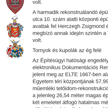
volt.
A harmadik rekonstruálandó épü
utca 10. szám alatti központi ép
avattak fel Herczegh Zsigmond 
megbízó annak idején szintén a 
volt.
Tornyok és kupolák az ég felé
Az Építésügyi hatósági engedél
elektronikus Dokumentációs Ren
jelent meg az ELTE 1667-ben al
Egyetem téri központjának 57,9
műemléki tetőidom-rekonstrukció
a jelenleg 26,54 méter magas épü
két emeletet átfogó hatalmas mé