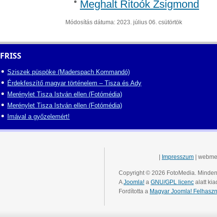
Meghalt Ritoók Zsigmond
Módosítás dátuma: 2023. július 06. csütörtök
FRISS
Sziszek püspöke (Maderspach Kommandó)
Érdekfeszítő magyar történelem – Tisza és Ady
Merénylet Tisza István ellen (Fotómédia)
Merénylet Tisza István ellen (Fotómédia)
Imával a győzelemért!
|
Impresszum
| webme
Copyright © 2026 FotoMedia. Minden 
A
Joomla!
a
GNU/GPL licenc
alatt kia
Fordította a
Magyar Joomla! Felhaszn