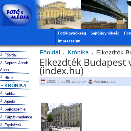
Fotóügynökség
Sajtóügynökség
Fot
Impresszum
Főoldal
Krónika
Elkezdték Bu
Főoldal
Elkezdték Budapest 
Soproni Arcok
(index.hu)
Anno
Hírek
2023. július 06. csütörtök
Adminisztrátor
KRÓNIKA
Kritika
Ajánló
Sajtószemle
Kárpát-medence
Egyházak