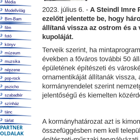
Média
2023. július 6. -
A Steindl Imre 
Modellvilág
ezelőtt jelentette be, hogy há
Bim-Bam
állítaná vissza az ostrom és a 
film
kupoláját.
fotó
könyv
Terveik szerint, ha mintaprogram
múzeum
években a főváros további 50 ál
muzsika
épületének építészeti és városk
népzene
ornamentikáját állítanák vissza,
pop-rock
kormányrendelet szerint nemzet
pszicho
jelentőségű és kiemelten közér
szabadtér
színház
tánc
A kormányhatározat azt is kimo
tárlat
PARTNER
összefüggésben nem kell települ
OLDALAK
építészeti-műszaki tervpályázati 