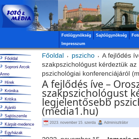
Fotóügynökség
Sajtóügynökség
Fot
Impresszum
Főoldal
pszicho
A fejlődés ív
Főoldal
szakpszichológust kérdeztük az 
Soproni Arcok
pszichológiai konferenciájáról (
Anno
A fejlődés íve – Orosz
Hírek
szakpszichológust ké
Krónika
legjelentősebb pszic
Kritika
(media1.hu)
Ajánló
Sajtószemle
2023. november 15. szerda
Adminisztrátor
Kárpát-medence
Egyházak