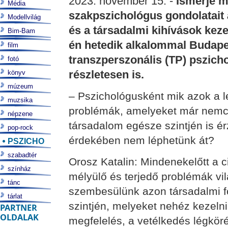
2023. november 15. -
Ismerje m
Média
szakpszichológus gondolatait 
Modellvilág
és a társadalmi kihívások kez
Bim-Bam
én hetedik alkalommal Budap
film
transzperszonális (TP) pszich
fotó
részletesen is.
könyv
múzeum
– Pszichológusként mik azok a 
muzsika
problémák, amelyeket már nemc
népzene
társadalom egésze szintjén is é
pop-rock
érdekében nem léphetünk át?
PSZICHO
szabadtér
Orosz Katalin: Mindenekelőtt a c
színház
mélyülő és terjedő problémák vi
tánc
szembesülünk azon társadalmi f
tárlat
szintjén, melyeket nehéz kezelni
PARTNER
OLDALAK
megfelelés, a vetélkedés légköré