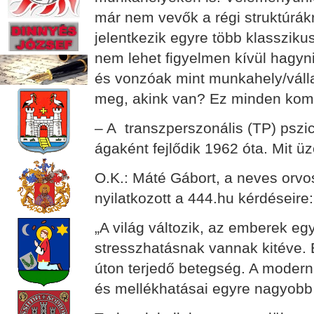
már nem vevők a régi struktúrákr
jelentkezik egyre több klassziku
nem lehet figyelmen kívül hagyn
és vonzóak mint munkahely/válla
meg, akink van? Ez minden komo
– A transzperszonális (TP) pszi
ágaként fejlődik 1962 óta. Mit 
O.K.: Máté Gábort, a neves orvo
nyilatkozott a 444.hu kérdéseire:
„A világ változik, az emberek 
stresszhatásnak vannak kitéve.
úton terjedő betegség. A modern 
és mellékhatásai egyre nagyobb