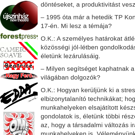
döntéseket, a produktivitást vesz
– 1995 óta már a hetedik TP Ko
17-én. Mi lesz a témája?
O.K.: A személyes határokat átl
közösségi jól-létben gondolkodás.
életünk lezárulásáig.
– Milyen segítséget kaphatnak a
világában dolgozók?
O.K.: Hogyan kerüljünk ki a stres
elbizonytalanító technikákat; ho
munkahelyeken elsajátított készs
gondolatok is, életünk többi rész
az, hogy a társadalmi változás ir
munkahelyeken is. Véleményünk 