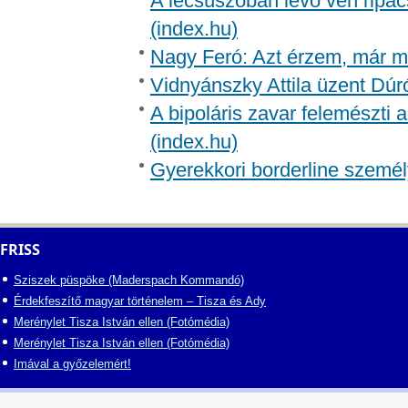
A lecsúszóban lévő vén ripac
(index.hu)
Nagy Feró: Azt érzem, már m
Vidnyánszky Attila üzent Dúr
A bipoláris zavar felemészti a
(index.hu)
Gyerekkori borderline személ
FRISS
Sziszek püspöke (Maderspach Kommandó)
Érdekfeszítő magyar történelem – Tisza és Ady
Merénylet Tisza István ellen (Fotómédia)
Merénylet Tisza István ellen (Fotómédia)
Imával a győzelemért!