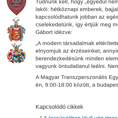
Tudnunk kell, hogy „egyedül nem
lakói: hétköznapi emberek, bajj
kapcsolódhatunk jobban az egész
cselekedetünk, így értjük meg m
Gábort idézve:
„A modern társadalmak eltérítet
elnyomjuk az érzéseinket, annyir
berendezkedésünk minden eleme
vagyunk öntudatlanul leélni. Nem 
A Magyar Transzperszonális Egye
én, 9:00-18:00 között, a budape
Kapcsolódó cikkek