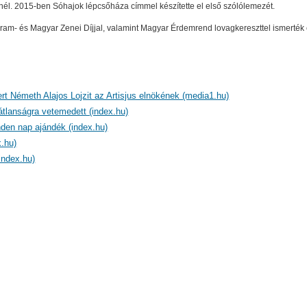
zenél. 2015-ben Sóhajok lépcsőháza címmel készítette el első szólólemezét.
ogram- és Magyar Zenei Díjjal, valamint Magyar Érdemrend lovagkereszttel ismerték 
ert Németh Alajos Lojzit az Artisjus elnökének (media1.hu)
átlanságra vetemedett (index.hu)
den nap ajándék (index.hu)
.hu)
index.hu)