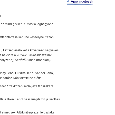
Apróhirdetések
l.
ez mindig sikerült. Most a legnagyobb
létfenntartása kerülne veszélybe. "Azon
új tisztségviselőiket a következő négyéves
jes névsora a 2024-2028-as időszakra:
molyzene); Serfőző Simon (irodalom),
, Hubay Jenő, Huszka Jenő, Sándor Jenő,
darász Iván töltötte be előtte.
szeti Szakközépiskola jazz tanszakára
 a Bikinit, ahol basszusgitáron játszott és
elmegyek. A Bikinit egyszer feloszlatta,