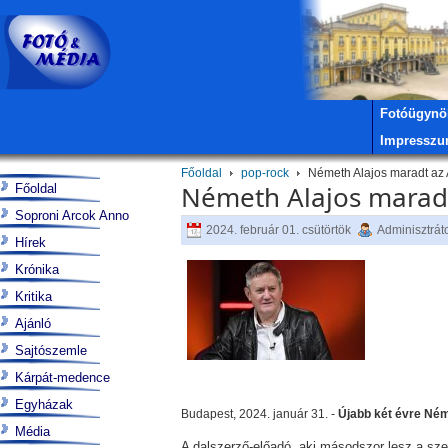
Fotóügynö
Impressz
Főoldal
pop-rock
Németh Alajos maradt az A
Németh Alajos maradt 
Főoldal
Soproni Arcok Anno
2024. február 01. csütörtök
Adminisztrát
Hírek
Krónika
Kritika
Ajánló
Sajtószemle
Kárpát-medence
Egyházak
Budapest, 2024. január 31. -
Újabb két évre Néme
Média
A dalszerző-előadó, aki másodszor lesz a szerz