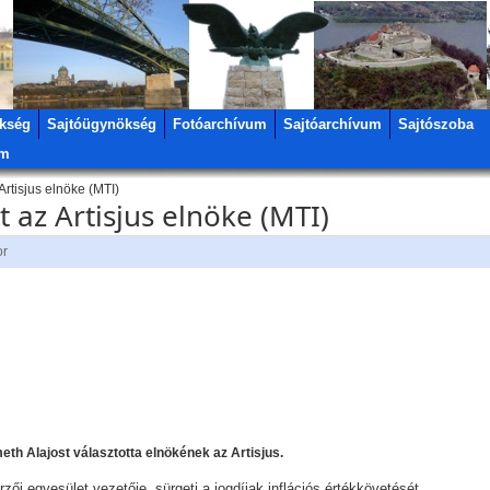
kség
Sajtóügynökség
Fotóarchívum
Sajtóarchívum
Sajtószoba
um
rtisjus elnöke (MTI)
az Artisjus elnöke (MTI)
or
th Alajost választotta elnökének az Artisjus.
ői egyesület vezetője, sürgeti a jogdíjak inflációs értékkövetését.