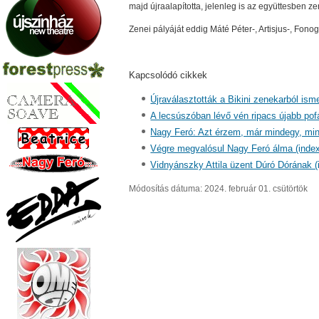
majd újraalapította, jelenleg is az együttesben 
Zenei pályáját eddig Máté Péter-, Artisjus-, Fon
Kapcsolódó cikkek
Újraválasztották a Bikini zenekarból ism
A lecsúszóban lévő vén ripacs újabb pof
Nagy Feró: Azt érzem, már mindegy, min
Végre megvalósul Nagy Feró álma (index
Vidnyánszky Attila üzent Dúró Dórának (
Módosítás dátuma: 2024. február 01. csütörtök