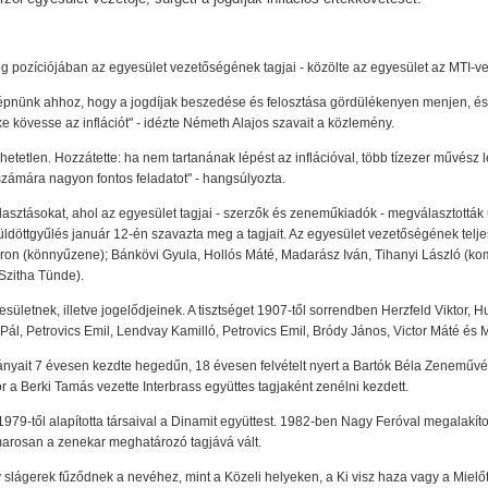
eg pozíciójában az egyesület vezetőségének tagjai - közölte az egyesület az MTI-ve
épnünk ahhoz, hogy a jogdíjak beszedése és felosztása gördülékenyen menjen, és 
téke kövesse az inflációt" - idézte Németh Alajos szavait a közlemény.
hetetlen. Hozzátette: ha nem tartanának lépést az inflációval, több tízezer művész 
zámára nagyon fontos feladatot" - hangsúlyozta.
asztásokat, ahol az egyesület tagjai - szerzők és zeneműkiadók - megválasztották 
 küldöttgyűlés január 12-én szavazta meg a tagjait. Az egyesület vezetőségének tel
ron (könnyűzene); Bánkövi Gyula, Hollós Máté, Madarász Iván, Tihanyi László (ko
Szitha Tünde).
esületnek, illetve jogelődjeinek. A tisztséget 1907-től sorrendben Herzfeld Viktor
l, Petrovics Emil, Lendvay Kamilló, Petrovics Emil, Bródy János, Victor Máté és Ma
nyait 7 évesen kezdte hegedűn, 18 évesen felvételt nyert a Bartók Béla Zeneművé
a Berki Tamás vezette Interbrass együttes tagjaként zenélni kezdett.
9-től alapította társaival a Dinamit együttest. 1982-ben Nagy Feróval megalakította
marosan a zenekar meghatározó tagjává vált.
slágerek fűződnek a nevéhez, mint a Közeli helyeken, a Ki visz haza vagy a Mielőtt 