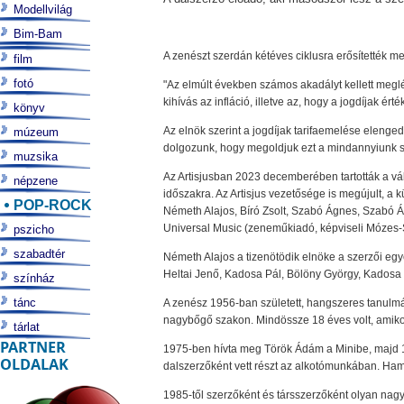
Modellvilág
Bim-Bam
A zenészt szerdán kétéves ciklusra erősítették m
film
fotó
"Az elmúlt években számos akadályt kellett megl
kihívás az infláció, illetve az, hogy a jogdíjak ér
könyv
Az elnök szerint a jogdíjak tarifaemelése elenged
múzeum
dolgozunk, hogy megoldjuk ezt a mindannyiunk s
muzsika
Az Artisjusban 2023 decemberében tartották a vál
népzene
időszakra. Az Artisjus vezetősége is megújult, a
POP-ROCK
Németh Alajos, Bíró Zsolt, Szabó Ágnes, Szabó Á
Universal Music (zeneműkiadó, képviseli Mózes-
pszicho
szabadtér
Németh Alajos a tizenötödik elnöke a szerzői egy
Heltai Jenő, Kadosa Pál, Bölöny György, Kadosa Pá
színház
tánc
A zenész 1956-ban született, hangszeres tanulmá
nagybőgő szakon. Mindössze 18 éves volt, amikor 
tárlat
PARTNER
1975-ben hívta meg Török Ádám a Minibe, majd 197
OLDALAK
dalszerzőként vett részt az alkotómunkában. Ha
1985-től szerzőként és társszerzőként olyan nagy 