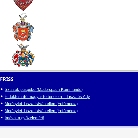
FRISS
Sziszek püspöke (Maderspach Kommandó)
Érdekfeszítő magyar történelem – Tisza és Ady
Merénylet Tisza István ellen (Fotómédia)
Merénylet Tisza István ellen (Fotómédia)
Imával a győzelemért!