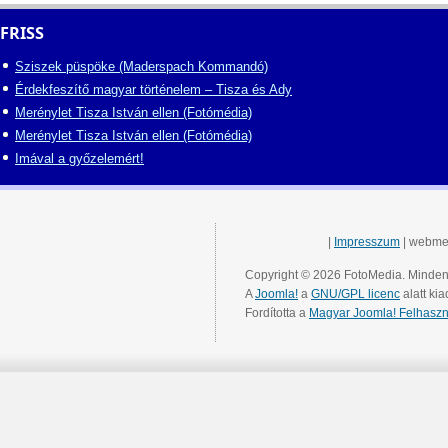
FRISS
Sziszek püspöke (Maderspach Kommandó)
Érdekfeszítő magyar történelem – Tisza és Ady
Merénylet Tisza István ellen (Fotómédia)
Merénylet Tisza István ellen (Fotómédia)
Imával a győzelemért!
|
Impresszum
| webme
Copyright © 2026 FotoMedia. Minden 
A
Joomla!
a
GNU/GPL licenc
alatt kia
Fordította a
Magyar Joomla! Felhaszn