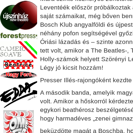
Leventéék először próbálkoztak 
saját számaikat, még bőven benn
Bosch Klub angyalföldi és újpest
néhány pofon segítségével győz
Óriási lázadás és – szinte azo
tett volt, amikor a The Beatles-
Holly-számok helyett Szörényi Le
Légy jó kicsit hozzám!
Presser Illés-rajongóként kezdte
A második banda, amelyik magyar
volt. Amikor a hőskorról kérdezte
egykori beathérosz beszélgetésé
hogy harmadéves „zenei gimnazi
beküzdötte magát a Boschba, ho