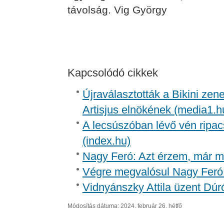
távolság. Vig György
Kapcsolódó cikkek
Újraválasztották a Bikini zen
Artisjus elnökének (media1.h
A lecsúszóban lévő vén ripac
(index.hu)
Nagy Feró: Azt érzem, már m
Végre megvalósul Nagy Feró 
Vidnyánszky Attila üzent Dúr
Módosítás dátuma: 2024. február 26. hétfő