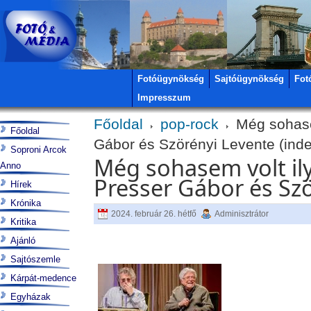
Fotóügynökség
Sajtóügynökség
Fot
Impresszum
Főoldal
pop-rock
Még sohasem
Főoldal
Gábor és Szörényi Levente (inde
Soproni Arcok
Még sohasem volt ily
Anno
Presser Gábor és Szö
Hírek
Krónika
2024. február 26. hétfő
Adminisztrátor
Kritika
Ajánló
Sajtószemle
Kárpát-medence
Egyházak