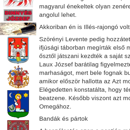
magyarul énekeltek olyan zenére,
angolul lehet.
Akkoriban én is Illés-rajongó vol
Szörényi Levente pedig hozzátet
ifjúsági táborban megírták első
ősztől játszani kezdték a saját
Laux József barátilag figyelmezte
marhaságot, mert bele fognak buk
amikor először hallotta az Azt 
Elégedetten konstatálta, hogy té
beatzene. Később viszont azt mo
Omegához.
Bandák és pártok