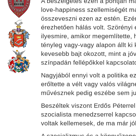
A beszélgetés ezen a pontján már
love-happiness szellemiségét m
összeveszni ezen az estén. Ezért
érezhetően hálás volt. Szörényi e
ilyesmire, amikor megemlítette,
tényleg vagy-vagy alapon állt ki
kevesebb bajt okozott, mint a jó
színpadán fellépőkkel kapcsolat
Nagyjából ennyi volt a politika 
erőltette a vélt vagy valós világn
művésznek pedig eszébe sem juto
Beszéltek viszont Erdős Péterre
szocialista menedzserrel kapcs
voltak kellemesek, de ma már jó
A szocializmus és a könnyűzene