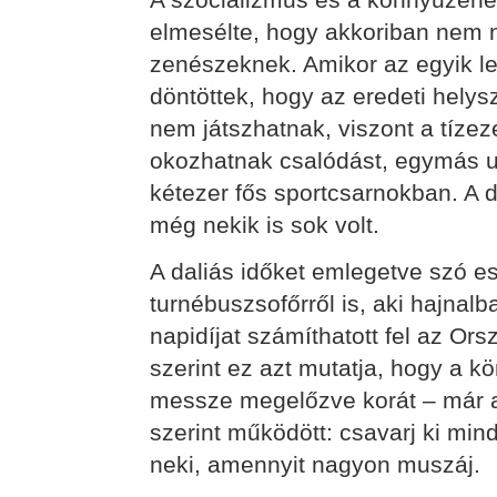
elmesélte, hogy akkoriban nem 
zenészeknek. Amikor az egyik le
döntöttek, hogy az eredeti helysz
nem játszhatnak, viszont a tízez
okozhatnak csalódást, egymás ut
kétezer fős sportcsarnokban. A
még nekik is sok volt.
A daliás időket emlegetve szó es
turnébuszsofőrről is, aki hajnalb
napidíjat számíthatott fel az O
szerint ez azt mutatja, hogy a kö
messze megelőzve korát – már a 
szerint működött: csavarj ki min
neki, amennyit nagyon muszáj.