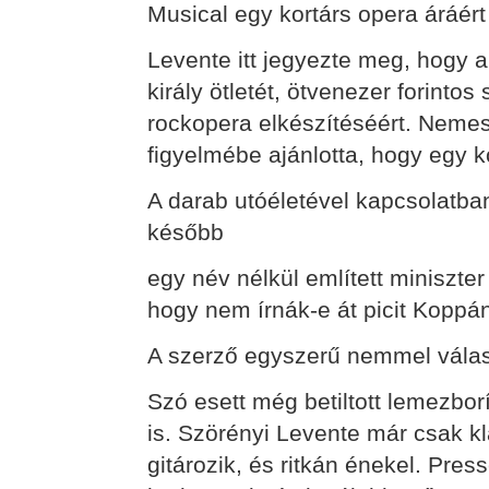
Musical egy kortárs opera áráért
Levente itt jegyezte meg, hogy a
király ötletét, ötvenezer forintos
rockopera elkészítéséért. Neme
figyelmébe ajánlotta, hogy egy k
A darab utóéletével kapcsolatban
később
egy név nélkül említett miniszte
hogy nem írnák-e át picit Koppán
A szerző egyszerű nemmel vála
Szó esett még betiltott lemezborí
is. Szörényi Levente már csak k
gitározik, és ritkán énekel. Press