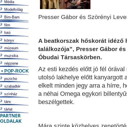
Média
Modellvilág
Presser Gábor és Szörényi Leven
Bim-Bam
film
fotó
A beatkorszak hőskorát idéző
könyv
találkozója”, Presser Gábor és
múzeum
muzsika
Óbudai Társaskörben.
népzene
Az esti kezdés előtt jó fél óráv
POP-ROCK
utolsó lakhelye előtt kanyargott 
pszicho
elkelt minden jegy arra a hírre, 
szabadtér
a néhai Omega egykori billentyűs
színház
beszélgettek.
tánc
tárlat
PARTNER
OLDALAK
Mára szinte közhelyes zenetörté