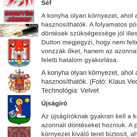
Séf
A konyha olyan környezet, ahol 
hasznosíthatók. A folyamatos pö
döntések szükségessége jól ille
Dutton megjegyzi, hogy nem felté
vonzzák őket, hanem az azonnal
feletti hatalom gyakorlása.
A konyha olyan környezet, ahol 
hasznosíthatók. (Fotó: Klaus Ve
Technológia: Velvet
Újságíró
Az újságíróknak gyakran kell a
azonnali döntéseket hozniuk. A 
környezet kiváló teret biztosít, 