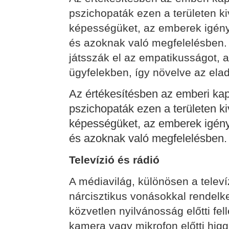
pszichopaták ezen a területen k
képességüket, az emberek igén
és azoknak való megfelelésben. 
játsszák el az empatikusságot, 
ügyfelekben, így növelve az ela
Az értékesítésben az emberi ka
pszichopaták ezen a területen k
képességüket, az emberek igén
és azoknak való megfelelésben.
Televízió és rádió
A médiavilág, különösen a televíz
nárcisztikus vonásokkal rendelk
közvetlen nyilvánosság előtti f
kamera vagy mikrofon előtti higga