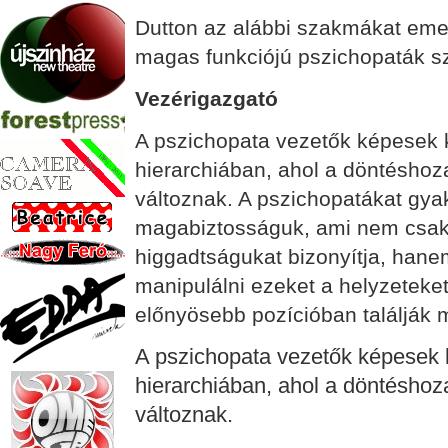
Dutton az alábbi szakmákat eme
magas funkciójú pszichopaták s
Vezérigazgató
A pszichopata vezetők képesek ki
hierarchiában, ahol a döntéshoz
változnak. A pszichopatákat gyak
magabiztosságuk, ami nem csak
higgadtságukat bizonyítja, hane
manipulálni ezeket a helyzeteke
előnyösebb pozícióban találják m
A pszichopata vezetők képesek ki
hierarchiában, ahol a döntéshoz
változnak.