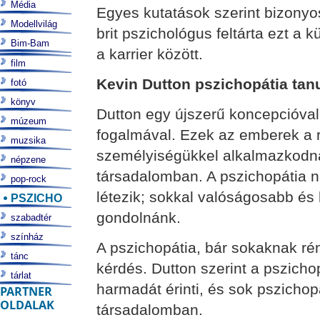
Média
Egyes kutatások szerint bizony
Modellvilág
brit pszichológus feltárta ezt a
Bim-Bam
a karrier között.
film
Kevin Dutton pszichopátia tan
fotó
könyv
Dutton egy újszerű koncepcióval 
múzeum
fogalmával. Ezek az emberek a r
muzsika
személyiségükkel alkalmazkodna
népzene
társadalomban. A pszichopátia 
pop-rock
létezik; sokkal valóságosabb és
PSZICHO
gondolnánk.
szabadtér
színház
A pszichopátia, bár sokaknak ré
tánc
kérdés. Dutton szerint a pszicho
tárlat
harmadát érinti, és sok pszicho
PARTNER
OLDALAK
társadalomban.