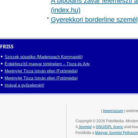
A bipoláris zavar felemészti a
(index.hu)
Gyerekkori borderline személ
FRISS
Sziszek püspöke (Maderspach Kommandó)
Érdekfeszítő magyar történelem – Tisza és Ady
Merénylet Tisza István ellen (Fotómédia)
Merénylet Tisza István ellen (Fotómédia)
Imával a győzelemért!
|
Impresszum
| webme
Copyright © 2026 FotoMedia. Minden 
A
Joomla!
a
GNU/GPL licenc
alatt kia
Fordította a
Magyar Joomla! Felhaszn