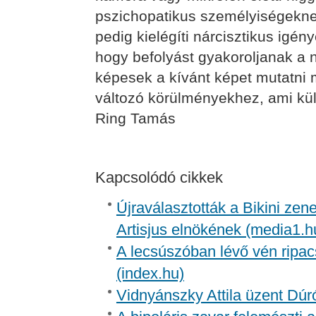
pszichopatikus személyiségeknek.
pedig kielégíti nárcisztikus igén
hogy befolyást gyakoroljanak a
képesek a kívánt képet mutatni 
változó körülményekhez, ami kü
Ring Tamás
Kapcsolódó cikkek
Újraválasztották a Bikini zen
Artisjus elnökének (media1.h
A lecsúszóban lévő vén ripac
(index.hu)
Vidnyánszky Attila üzent Dúr