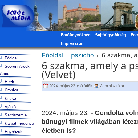
Fotóügynökség
Sajtóügynökség
Fot
Impresszum
Főoldal
pszicho
6 szakma, am
Főoldal
6 szakma, amely a p
Soproni Arcok
(Velvet)
Anno
Hírek
2024. május 23. csütörtök
Adminisztrátor
Krónika
Kritika
Ajánló
2024. május 23. -
Gondolta vol
Sajtószemle
bűnügyi filmek világában léte
Kárpát-medence
életben is?
Egyházak