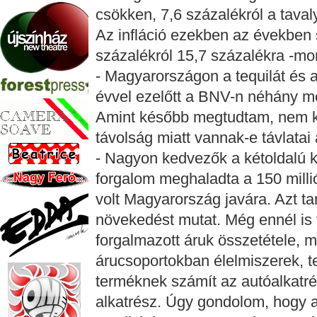
csökken, 7,6 százalékról a tavaly
Az infláció ezekben az években
százalékról 15,7 százalékra -mo
- Magyarországon a tequilát és 
évvel ezelőtt a BNV-n néhány me
Amint később megtudtam, nem köt
távolság miatt vannak-e távlata
- Nagyon kedvezők a kétoldalú k
forgalom meghaladta a 150 millió
volt Magyarország javára. Azt t
növekedést mutat. Még ennél is
forgalmazott áruk összetétele, 
árucsoportokban élelmiszerek, tex
terméknek számít az autóalkatré
alkatrész. Úgy gondolom, hogy 