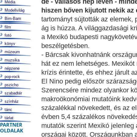
de - vallásos nép lévén - mind
Média
hiszen bőven kijutott nekik az
Modellvilág
tartományt sújtották az elemek,
Bim-Bam
ág is húzza. A világgazdasági krí
film
fotó
a Mexikó budapesti nagykövetéve
könyv
beszélgetésben.
múzeum
- Bárcsak kivonhatnánk országun
muzsika
hát ez nem lehetséges. Mexikót 
népzene
krízis érintette, és ehhez járult
pop-rock
El Nino pedig először szárazság
pszicho
Szerencsére mindez olyankor kö
szabadtér
makroökonómiai mutatóink kedv
színház
százalékkal növekedett, és az el
tánc
évben 5,4 százalékos növekedés
tárlat
PARTNER
mutatók szerint Mexikó jelenleg a
OLDALAK
országai között. Országunkban 