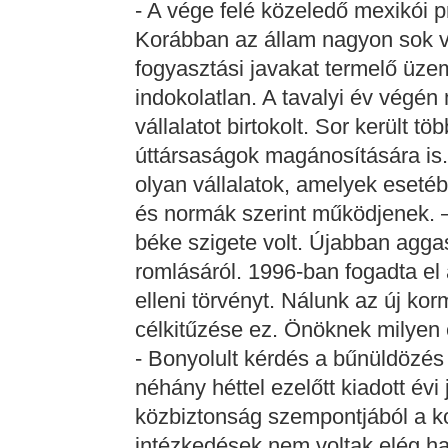
- A vége felé közeledő mexikói p
Korábban az állam nagyon sok vá
fogyasztási javakat termelő üzem
indokolatlan. A tavalyi év végén
vállalatot birtokolt. Sor került t
úttársaságok magánosítására is
olyan vállalatok, amelyek esetéb
és normák szerint működjenek. 
béke szigete volt. Újabban agga
romlásáról. 1996-ban fogadta el
elleni törvényt. Nálunk az új ko
célkitűzése ez. Önöknek milye
- Bonyolult kérdés a bűnüldözés 
néhány héttel ezelőtt kiadott évi
közbiztonság szempontjából a ko
intézkedések nem voltak elég ha