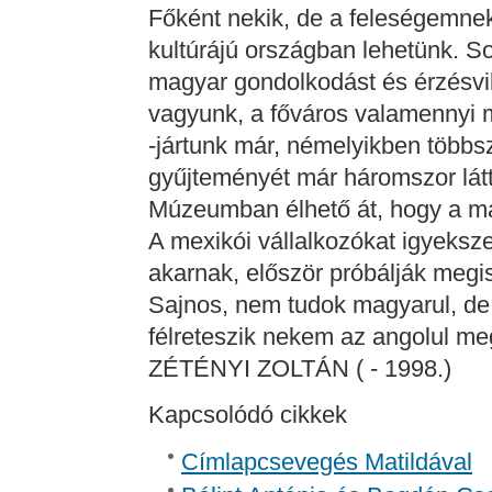
Főként nekik, de a feleségemne
kultúrájú országban lehetünk. S
magyar gondolkodást és érzésv
vagyunk, a főváros valamenny
-jártunk már, némelyikben többsz
gyűjteményét már háromszor lá
Múzeumban élhető át, hogy a mag
A mexikói vállalkozókat igyeksz
akarnak, először próbálják megi
Sajnos, nem tudok magyarul, d
félreteszik nekem az angolul meg
ZÉTÉNYI ZOLTÁN ( - 1998.)
Kapcsolódó cikkek
Címlapcsevegés Matildával