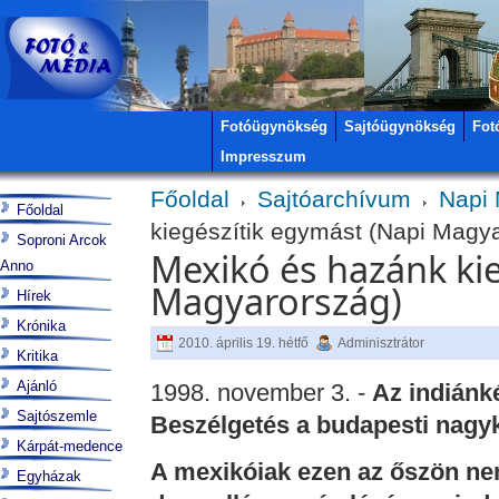
Fotóügynökség
Sajtóügynökség
Fot
Impresszum
Főoldal
Sajtóarchívum
Napi
Főoldal
kiegészítik egymást (Napi Magy
Soproni Arcok
Mexikó és hazánk ki
Anno
Magyarország)
Hírek
Krónika
2010. április 19. hétfő
Adminisztrátor
Kritika
Ajánló
1998. november 3. -
Az indiánk
Sajtószemle
Beszélgetés a budapesti nagyk
Kárpát-medence
A mexikóiak ezen az őszön ne
Egyházak