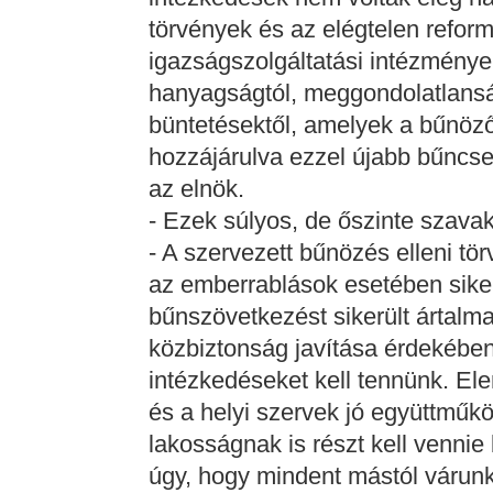
törvények és az elégtelen refo
igazságszolgáltatási intézménye
hanyagságtól, meggondolatlanság
büntetésektől, amelyek a bűnöző
hozzájárulva ezzel újabb bűncs
az elnök.
- Ezek súlyos, de őszinte szavak
- A szervezett bűnözés elleni t
az emberrablások esetében sike
bűnszövetkezést sikerült ártalm
közbiztonság javítása érdekében
intézkedéseket kell tennünk. Ele
és a helyi szervek jó együttműkö
lakosságnak is részt kell vennie
úgy, hogy mindent mástól várunk