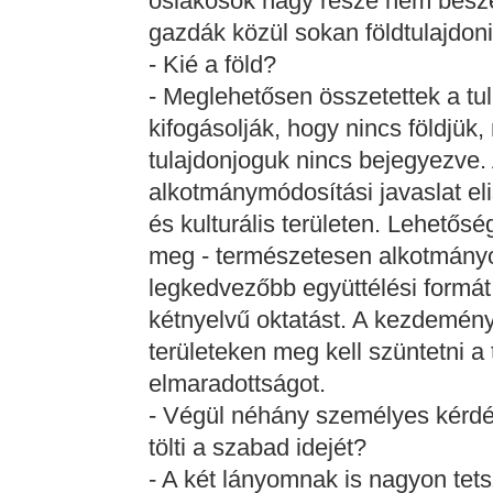
őslakosok nagy része nem beszél 
gazdák közül sokan földtulajdon
- Kié a föld?
- Meglehetősen összetettek a tu
kifogásolják, hogy nincs földjük
tulajdonjoguk nincs bejegyezve. A
alkotmánymódosítási javaslat eli
és kulturális területen. Lehetősé
meg - természetesen alkotmányo
legkedvezőbb együttélési formát.
kétnyelvű oktatást. A kezdemén
területeken meg kell szüntetni a t
elmaradottságot.
- Végül néhány személyes kérdé
tölti a szabad idejét?
- A két lányomnak is nagyon tets