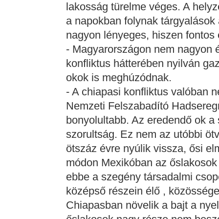
lakosság türelme véges. A hely
a napokban folynak tárgyalások
nagyon lényeges, hiszen fontos 
- Magyarországon nem nagyon ér
konfliktus hátterében nyilván gazd
okok is meghúzódnak.
- A chiapasi konfliktus valóban 
Nemzeti Felszabadító Hadseregr
bonyolultabb. Az eredendő ok a
szorultság. Ez nem az utóbbi öt
ötszáz évre nyúlik vissza, ősi 
módon Mexikóban az őslakosok 
ebbe a szegény társadalmi csopo
középső részein élő , közössége
Chiapasban növelik a bajt a nyel