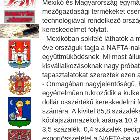
Mexikó és Magyarország egymás
mezőgazdasági termékeket cserél
technológiával rendelkező orszá
kereskedelmet folytat.
- Mexikóban sokfelé láthatók a 
éve országuk tagja a NAFTA-nak
együttműködésnek. Mi most állun
kisvállalkozásoknak nagy próbaté
tapasztalatokat szereztek ezen 
- Önmagában nagyjelentőségű, h
egyértelműen tükröződik a külke
dollár összértékű kereskedelmi 
számára. A kivitel 85,8 százalék
kőolajszármazékok aránya 10,3
3,5 százalék, 0,4 százalék pedi
exportösszetétel a NAFTA-ba val