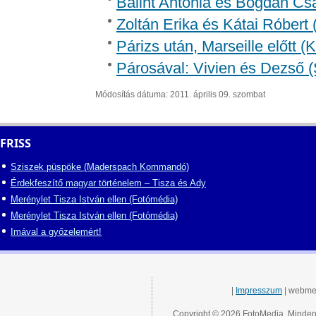
Bálint Antónia és Bogdán Csa
Zoltán Erika és Kátai Róbert 
Párizs után, Marseille előtt 
Párosával: Vivien és Dezső (
Módosítás dátuma: 2011. április 09. szombat
FRISS
Sziszek püspöke (Maderspach Kommandó)
Érdekfeszítő magyar történelem – Tisza és Ady
Merénylet Tisza István ellen (Fotómédia)
Merénylet Tisza István ellen (Fotómédia)
Imával a győzelemért!
|
Impresszum
| webme
Copyright © 2026 FotoMedia. Minden 