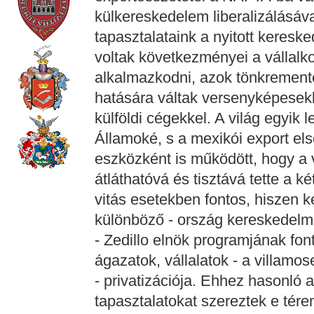
külkereskedelem liberalizálásáv
tapasztalataink a nyitott keres
voltak következményei a vállalk
alkalmazkodni, azok tönkrement
hatására váltak versenyképesekk
külföldi cégekkel. A világ egyik
Államoké, s a mexikói export e
eszközként is működött, hogy a 
átláthatóvá és tisztává tette a 
vitás esetekben fontos, hiszen 
különböző - ország kereskedelm
- Zedillo elnök programjának fo
ágazatok, vállalatok - a villamo
- privatizációja. Ehhez hasonló a
tapasztalatokat szereztek e tére