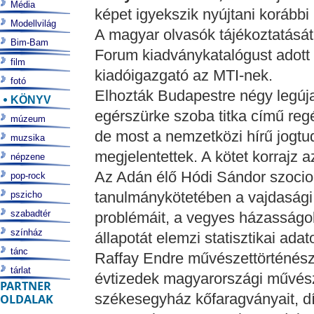
Média
képet igyekszik nyújtani korábbi k
Modellvilág
A magyar olvasók tájékoztatását 
Bim-Bam
Forum kiadványkatalógust adott
film
kiadóigazgató az MTI-nek.
fotó
Elhozták Budapestre négy legúja
KÖNYV
egérszürke szoba titka című regé
múzeum
de most a nemzetközi hírű jogtud
muzsika
megjelentettek. A kötet korrajz 
népzene
Az Adán élő Hódi Sándor szoci
pop-rock
tanulmánykötetében a vajdasági
pszicho
szabadtér
problémáit, a vegyes házasságo
színház
állapotát elemzi statisztikai adat
tánc
Raffay Endre művészettörténész
tárlat
évtizedek magyarországi művész
PARTNER
székesegyház kőfaragványait, dís
OLDALAK