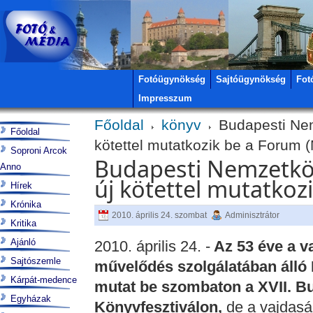
Fotóügynökség
Sajtóügynökség
Fot
Impresszum
Főoldal
könyv
Budapesti Nem
Főoldal
kötettel mutatkozik be a Forum 
Soproni Arcok
Budapesti Nemzetköz
Anno
új kötettel mutatkoz
Hírek
Krónika
2010. április 24. szombat
Adminisztrátor
Kritika
Ajánló
2010. április 24. -
Az 53 éve a v
Sajtószemle
művelődés szolgálatában álló 
Kárpát-medence
mutat be szombaton a XVII. B
Egyházak
Könyvfesztiválon,
de a vajdasá