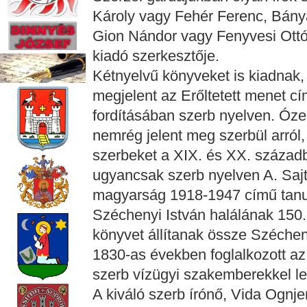
Károly vagy Fehér Ferenc, Bánya
Gion Nándor vagy Fenyvesi Ottó
kiadó szerkesztője.
Kétnyelvű könyveket is kiadnak, 
megjelent az Erőltetett menet c
fordításában szerb nyelven. Óze
nemrég jelent meg szerbül arról,
szerbeket a XIX. és XX. század
ugyancsak szerb nyelven A. Sajt
magyarság 1918-1947 című tanu
Széchenyi István halálának 150.
könyvet állítanak össze Széche
1830-as években foglalkozott az
szerb vízügyi szakemberekkel lev
A kiváló szerb írónő, Vida Ognje