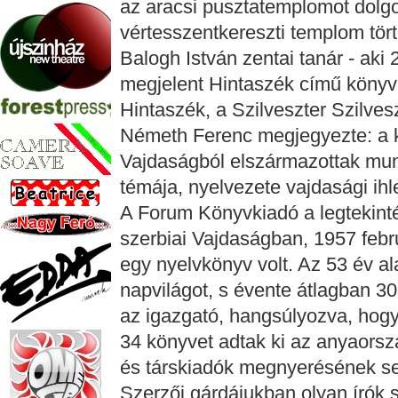
az aracsi pusztatemplomot dolgo
vértesszentkereszti templom tört
Balogh István zentai tanár - aki
megjelent Hintaszék című könyvé
Hintaszék, a Szilveszter Szilves
Németh Ferenc megjegyezte: a k
Vajdaságból elszármazottak munk
témája, nyelvezete vajdasági ihl
A Forum Könyvkiadó a legtekinté
szerbiai Vajdaságban, 1957 febr
egy nyelvkönyv volt. Az 53 év ala
napvilágot, s évente átlagban 30 
az igazgató, hangsúlyozva, hogy 
34 könyvet adtak ki az anyaorszá
és társkiadók megnyerésének se
Szerzői gárdájukban olyan írók 