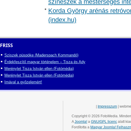
színészek a mesterséges inte
Korda György arénás retróvon
(index.hu)
FRISS
Sziszek püspöke (Maderspach Kommandó)
Érdekfeszítő magyar történelem – Tisza és Ady
Merénylet Tisza István ellen (Fotómédia)
Merénylet Tisza István ellen (Fotómédia)
Imával a győzelemért!
|
Impresszum
| webme
Copyright © 2026 FotoMedia. Minden 
A
Joomla!
a
GNU/GPL licenc
alatt kia
Fordította a
Magyar Joomla! Felhaszn