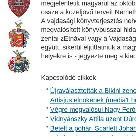
megjelentetik magyarul az októbe
össze a közeljövő terveit Német
A vajdasági könyvterjesztés ne
megvalósított könyvbusszal hidal
zentai zEtnával vagy a Vajdaság
együtt, sikerül eljuttatniuk a m
helyekre is - jegyezte meg a kia
Kapcsolódó cikkek
Újraválasztották a Bikini zen
Artisjus elnökének (media1.h
Végre megvalósul Nagy Feró 
Vidnyánszky Attila üzent Dúr
Betelt a pohár: Scarlett Joh