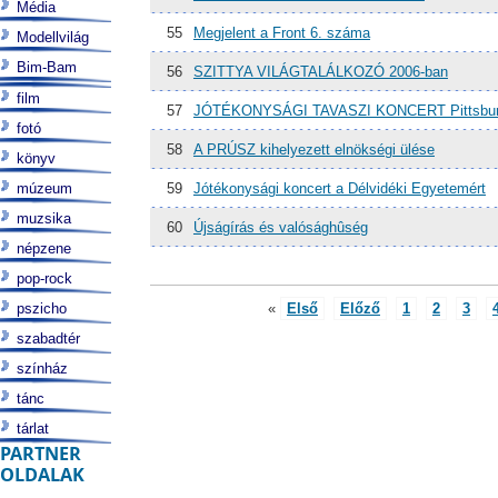
Média
55
Megjelent a Front 6. száma
Modellvilág
Bim-Bam
56
SZITTYA VILÁGTALÁLKOZÓ 2006-ban
film
57
JÓTÉKONYSÁGI TAVASZI KONCERT Pittsbur
fotó
58
A PRÚSZ kihelyezett elnökségi ülése
könyv
múzeum
59
Jótékonysági koncert a Délvidéki Egyetemért
muzsika
60
Újságírás és valósághûség
népzene
pop-rock
pszicho
«
Első
Előző
1
2
3
szabadtér
színház
tánc
tárlat
PARTNER
OLDALAK