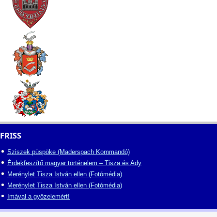
FRISS
Sziszek püspöke (Maderspach Kommandó)
Érdekfeszítő magyar történelem – Tisza és Ady
Merénylet Tisza István ellen (Fotómédia)
Merénylet Tisza István ellen (Fotómédia)
Imával a győzelemért!