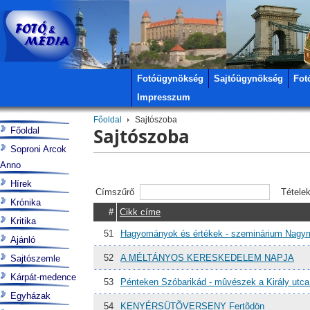
Fotóügynökség
Sajtóügynökség
Fot
Impresszum
Főoldal
Sajtószoba
Sajtószoba
Főoldal
Soproni Arcok
Anno
Hírek
Címszűrő
Tétele
Krónika
#
Cikk címe
Kritika
51
Hagyományok és értékek - szeminárium Nagy
Ajánló
52
A MÉLTÁNYOS KERESKEDELEM NAPJA
Sajtószemle
Kárpát-medence
53
Pénteken Szóbarikád - mûvészek a Király utca
Egyházak
54
KENYÉRSÜTÕVERSENY Fertõdön