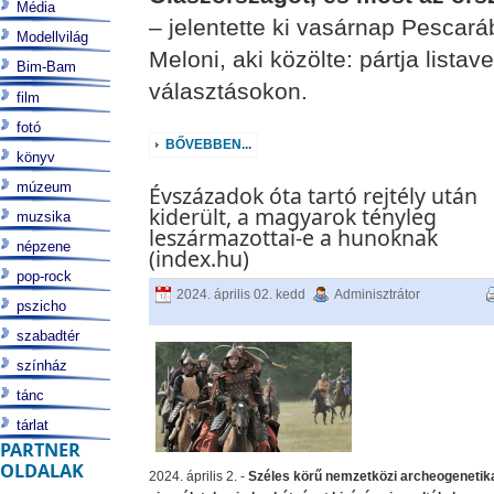
Média
– jelentette ki vasárnap Pescar
Modellvilág
Meloni, aki közölte: pártja listav
Bim-Bam
választásokon.
film
fotó
BŐVEBBEN...
könyv
múzeum
Évszázadok óta tartó rejtély után
kiderült, a magyarok tényleg
muzsika
leszármazottai-e a hunoknak
népzene
(index.hu)
pop-rock
2024. április 02. kedd
Adminisztrátor
pszicho
szabadtér
színház
tánc
tárlat
PARTNER
OLDALAK
2024. április 2. -
Széles körű nemzetközi archeogenetik