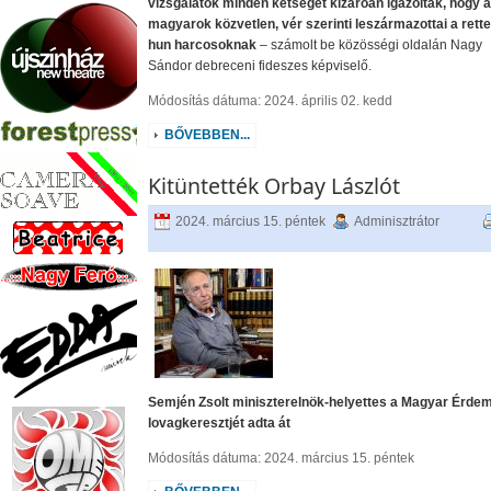
vizsgálatok minden kétséget kizáróan igazolták, hogy a
magyarok közvetlen, vér szerinti leszármazottai a rette
hun harcosoknak
– számolt be közösségi oldalán Nagy
Sándor debreceni fideszes képviselő.
Módosítás dátuma: 2024. április 02. kedd
BŐVEBBEN...
Kitüntették Orbay Lászlót
2024. március 15. péntek
Adminisztrátor
Semjén Zsolt miniszterelnök-helyettes a Magyar Érde
lovagkeresztjét adta át
Módosítás dátuma: 2024. március 15. péntek