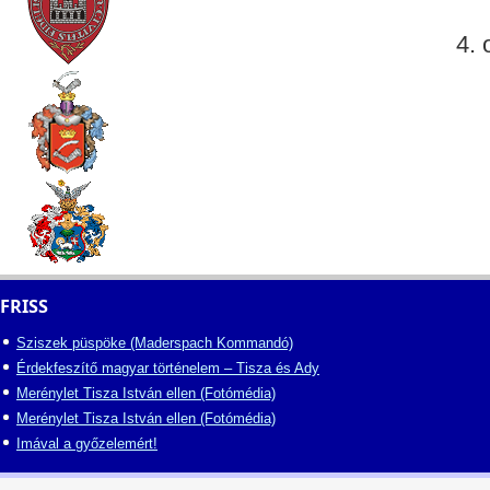
4. 
FRISS
Sziszek püspöke (Maderspach Kommandó)
Érdekfeszítő magyar történelem – Tisza és Ady
Merénylet Tisza István ellen (Fotómédia)
Merénylet Tisza István ellen (Fotómédia)
Imával a győzelemért!