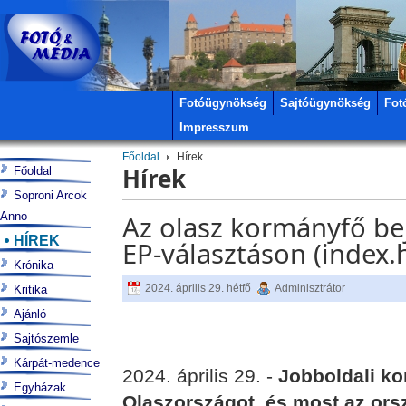
Fotóügynökség
Sajtóügynökség
Fot
Impresszum
Főoldal
Hírek
Hírek
Főoldal
Soproni Arcok
Anno
Az olasz kormányfő bej
HÍREK
EP-választáson (index.
Krónika
2024. április 29. hétfő
Adminisztrátor
Kritika
Ajánló
Sajtószemle
Kárpát-medence
2024. április 29. -
Jobboldali k
Egyházak
Olaszországot, és most az orsz