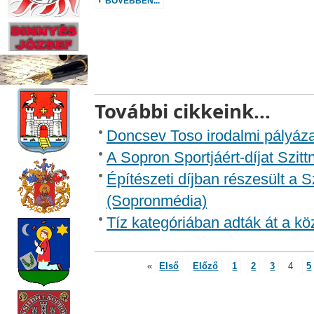
BŐVEBBEN...
További cikkeink...
Doncsev Toso irodalmi pályáza
A Sopron Sportjáért-díjat Szit
Építészeti díjban részesült a 
(Sopronmédia)
Tíz kategóriában adták át a kö
«
Első
Előző
1
2
3
4
5