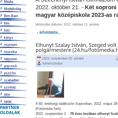
Média
2022. október 21. -
Két soproni
Modellvilág
magyar középiskola 2023-as r
Bim-Bam
film
Módosítás dátuma: 2022. október 21. péntek
fotó
BŐVEBBEN...
könyv
Elhunyt Szalay István, Szeged volt
múzeum
polgármestere (24.hu/fotomedia.
muzsika
2022. szeptember 02. péntek
népzene
Adminisztrátor
pop-rock
pszicho
szabadtér
színház
tánc
tárlat
A 60. érettségi találkozón Sopronban, 2022. május 28
PARTNER
(Fotómédia fotó)
OLDALAK
2022. szeptember 2. -
78 éves korában elhunyt Szal