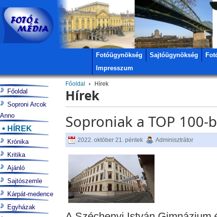
Fotóügynökség
Sajtóügynökség
Fot
Impresszum
Főoldal
Hírek
Hírek
Főoldal
Soproni Arcok
Anno
Soproniak a TOP 100-b
HÍREK
2022. október 21. péntek
Adminisztrátor
Krónika
Kritika
Ajánló
Sajtószemle
Kárpát-medence
Egyházak
A Széchenyi István Gimnázium 