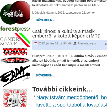
István matematikus, Szeged korábbi polgármester
tájékoztatta az önkormányzat pénteken az MTI-t.
Módosítás dátuma: 2022. szeptember 02. péntek
BŐVEBBEN...
Csák János: a kultúra a másik
emberről alkotott képünk (MTI)
2022. június 09. csütörtök
Adminisztrátor
Budapest, 2022. június 9. -
A kultúra a másik ember
alkotott képünk, emiatt ismerjük el az emberi
méltóságot és ezért becsüljük a másik embert.
BŐVEBBEN...
További cikkeink...
Nagy István: megdöbbentő, ho
kivette a sportágból a lovaglás