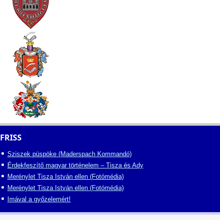
FRISS
Sziszek püspöke (Maderspach Kommandó)
Érdekfeszítő magyar történelem – Tisza és Ady
Merénylet Tisza István ellen (Fotómédia)
Merénylet Tisza István ellen (Fotómédia)
Imával a győzelemért!