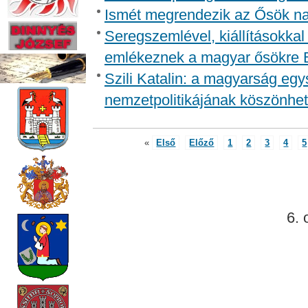
Ismét megrendezik az Ősök na
Seregszemlével, kiállításokka
emlékeznek a magyar ősökre 
Szili Katalin: a magyarság egy
nemzetpolitikájának köszönhe
«
Első
Előző
1
2
3
4
5
6. 