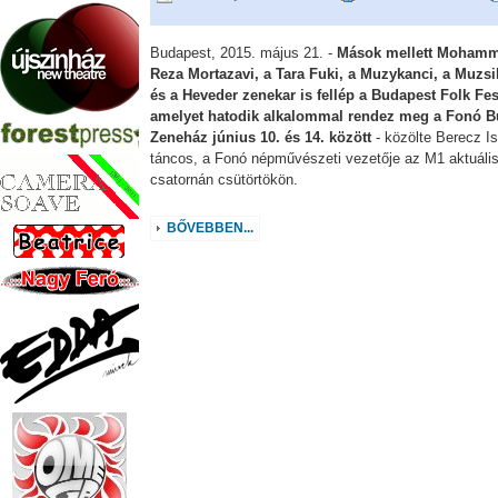
Budapest, 2015. május 21. -
Mások mellett Moham
Reza Mortazavi, a Tara Fuki, a Muzykanci, a Muzsi
és a Heveder zenekar is fellép a Budapest Folk Fes
amelyet hatodik alkalommal rendez meg a Fonó B
Zeneház június 10. és 14. között
- közölte Berecz I
táncos, a Fonó népművészeti vezetője az M1 aktuáli
csatornán csütörtökön.
BŐVEBBEN...