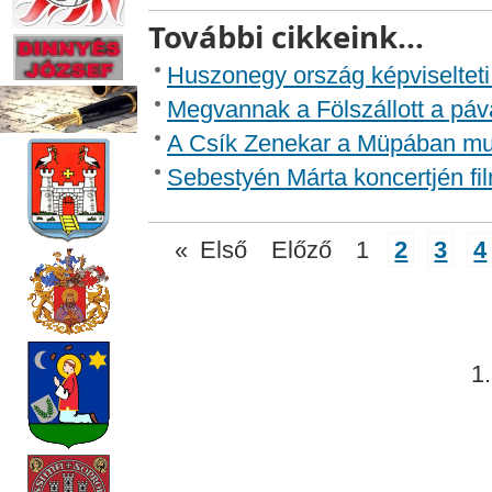
További cikkeink...
Huszonegy ország képviseltet
Megvannak a Fölszállott a páva
A Csík Zenekar a Müpában mut
Sebestyén Márta koncertjén fil
«
Első
Előző
1
2
3
4
1.