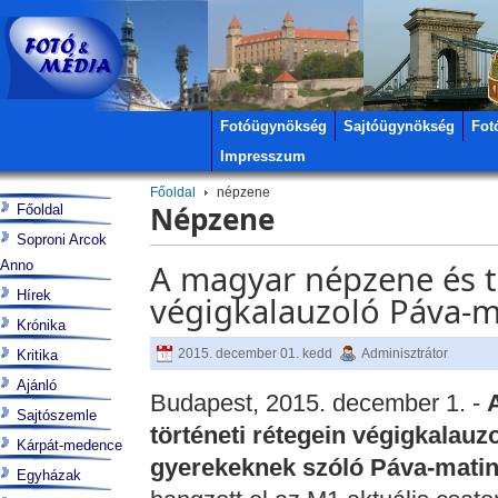
Fotóügynökség
Sajtóügynökség
Fot
Impresszum
Főoldal
népzene
Népzene
Főoldal
Soproni Arcok
Anno
A magyar népzene és tá
Hírek
végigkalauzoló Páva-m
Krónika
2015. december 01. kedd
Adminisztrátor
Kritika
Ajánló
Budapest, 2015. december 1. -
Sajtószemle
történeti rétegein végigkalauz
Kárpát-medence
gyerekeknek szóló Páva-mati
Egyházak