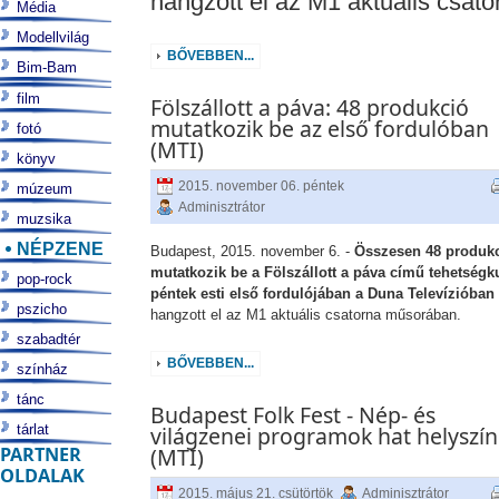
hangzott el az M1 aktuális csat
Média
Modellvilág
BŐVEBBEN...
Bim-Bam
film
Fölszállott a páva: 48 produkció
mutatkozik be az első fordulóban
fotó
(MTI)
könyv
2015. november 06. péntek
múzeum
Adminisztrátor
muzsika
NÉPZENE
Budapest, 2015. november 6. -
Összesen 48 produk
mutatkozik be a Fölszállott a páva című tehetségk
pop-rock
péntek esti első fordulójában a Duna Televízióban
pszicho
hangzott el az M1 aktuális csatorna műsorában.
szabadtér
BŐVEBBEN...
színház
tánc
Budapest Folk Fest - Nép- és
tárlat
világzenei programok hat helyszí
PARTNER
(MTI)
OLDALAK
2015. május 21. csütörtök
Adminisztrátor