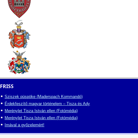
FRISS
Sziszek püspöke (Maderspach Kommandó)
Érdekfeszítő magyar történelem – Tisza és Ady
Merénylet Tisza István ellen (Fotómédia)
Merénylet Tisza István ellen (Fotómédia)
Imával a győzelemért!