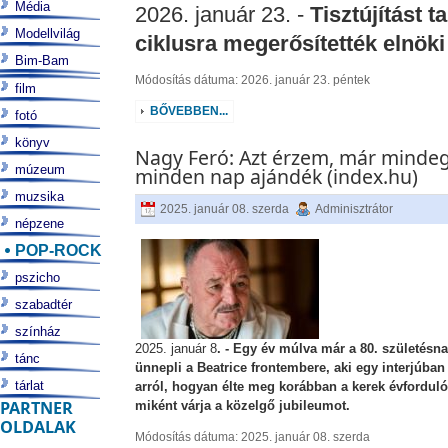
Média
2026. január 23. -
Tisztújítást t
Modellvilág
ciklusra megerősítették elnöki
Bim-Bam
Módosítás dátuma: 2026. január 23. péntek
film
BŐVEBBEN...
fotó
könyv
Nagy Feró: Azt érzem, már mindeg
múzeum
minden nap ajándék (index.hu)
muzsika
2025. január 08. szerda
Adminisztrátor
népzene
POP-ROCK
pszicho
szabadtér
színház
2025. január 8
. - Egy év múlva már a 80. születésna
tánc
ünnepli a Beatrice frontembere, aki egy interjúban
tárlat
arról, hogyan élte meg korábban a kerek évfordulók
PARTNER
miként várja a közelgő jubileumot.
OLDALAK
Módosítás dátuma: 2025. január 08. szerda