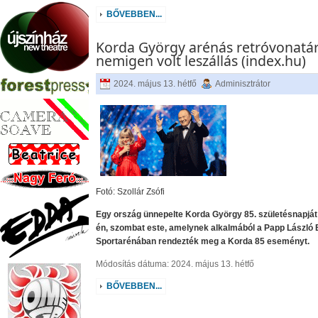
BŐVEBBEN...
Korda György arénás retróvonatár
nemigen volt leszállás (index.hu)
2024. május 13. hétfő
Adminisztrátor
Fotó: Szollár Zsófi
Egy ország ünnepelte Korda György 85. születésnapját
én, szombat este, amelynek alkalmából a Papp László
Sportarénában rendezték meg a Korda 85 eseményt.
Módosítás dátuma: 2024. május 13. hétfő
BŐVEBBEN...