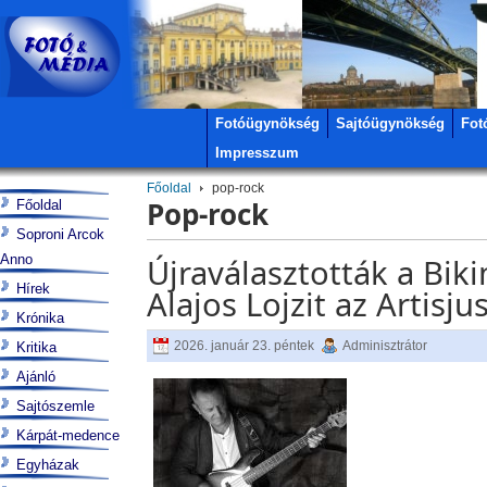
Fotóügynökség
Sajtóügynökség
Fot
Impresszum
Főoldal
pop-rock
Pop-rock
Főoldal
Soproni Arcok
Anno
Újraválasztották a Bik
Hírek
Alajos Lojzit az Artisj
Krónika
2026. január 23. péntek
Adminisztrátor
Kritika
Ajánló
Sajtószemle
Kárpát-medence
Egyházak