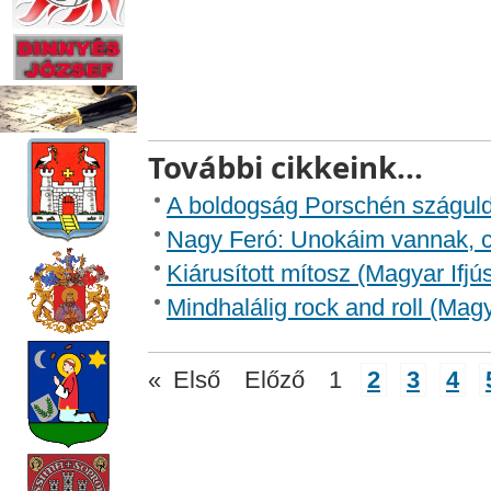
További cikkeink...
A boldogság Porschén száguldo
Nagy Feró: Unokáim vannak, csa
Kiárusított mítosz (Magyar Ifjú
Mindhalálig rock and roll (Ma
«
Első
Előző
1
2
3
4