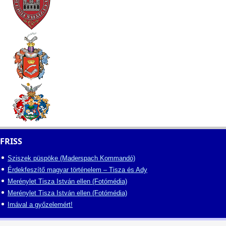
FRISS
Sziszek püspöke (Maderspach Kommandó)
Érdekfeszítő magyar történelem – Tisza és Ady
Merénylet Tisza István ellen (Fotómédia)
Merénylet Tisza István ellen (Fotómédia)
Imával a győzelemért!