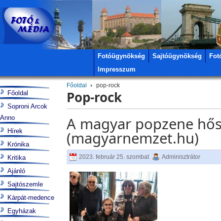
Fotóügynökség
Sajtóügynökség
Fot
Impresszum
Főoldal
pop-rock
Pop-rock
Főoldal
Soproni Arcok
Anno
A magyar popzene hős
Hírek
(magyarnemzet.hu)
Krónika
2023. február 25. szombat
Adminisztrátor
Kritika
Ajánló
Sajtószemle
Kárpát-medence
Egyházak