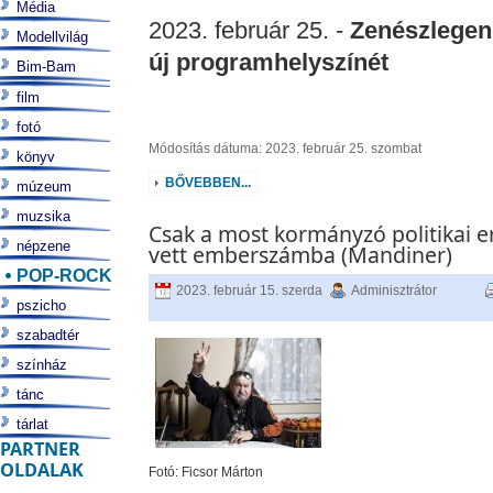
Média
2023. február 25. -
Zenészlegen
Modellvilág
új programhelyszínét
Bim-Bam
film
fotó
Módosítás dátuma: 2023. február 25. szombat
könyv
BŐVEBBEN...
múzeum
muzsika
Csak a most kormányzó politikai e
népzene
vett emberszámba (Mandiner)
POP-ROCK
2023. február 15. szerda
Adminisztrátor
pszicho
szabadtér
színház
tánc
tárlat
PARTNER
OLDALAK
Fotó: Ficsor Márton