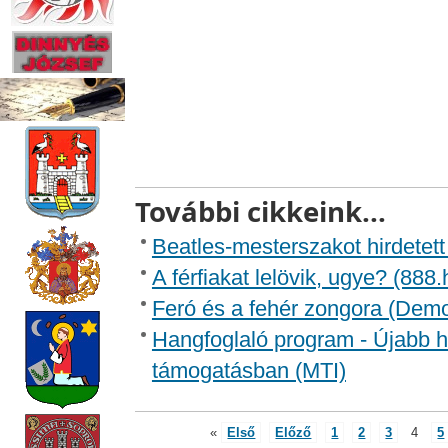
További cikkeink...
Beatles-mesterszakot hirdetett
A férfiakat lelövik, ugye? (888.
Feró és a fehér zongora (Demo
Hangfoglaló program - Újabb h
támogatásban (MTI)
«
Első
Előző
1
2
3
4
5