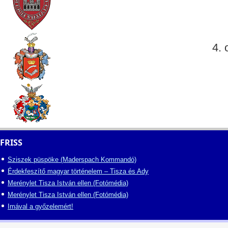
4. 
FRISS
Sziszek püspöke (Maderspach Kommandó)
Érdekfeszítő magyar történelem – Tisza és Ady
Merénylet Tisza István ellen (Fotómédia)
Merénylet Tisza István ellen (Fotómédia)
Imával a győzelemért!