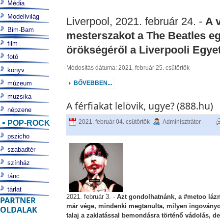
Média
Modellvilág
Liverpool, 2021. február 24. -
A 
Bim-Bam
mesterszakot a The Beatles eg
film
örökségéről a Liverpooli Egye
fotó
Módosítás dátuma: 2021. február 25. csütörtök
könyv
múzeum
BŐVEBBEN...
muzsika
A férfiakat lelövik, ugye? (888.hu)
népzene
POP-ROCK
2021. február 04. csütörtök
Adminisztrátor
pszicho
szabadtér
színház
tánc
tárlat
2021. február 3. -
Azt gondolhatnánk, a #metoo láz
PARTNER
már vége, mindenki megtanulta, milyen ingovány
OLDALAK
talaj a zaklatással bemondásra történő vádolás, de