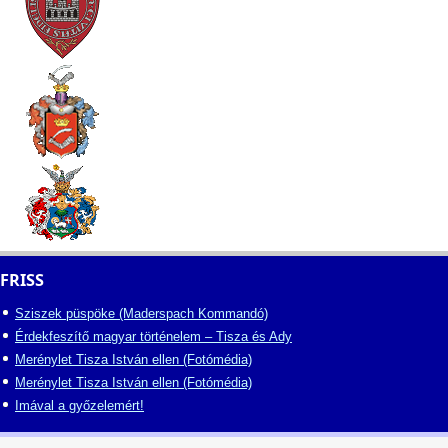
FRISS
Sziszek püspöke (Maderspach Kommandó)
Érdekfeszítő magyar történelem – Tisza és Ady
Merénylet Tisza István ellen (Fotómédia)
Merénylet Tisza István ellen (Fotómédia)
Imával a győzelemért!