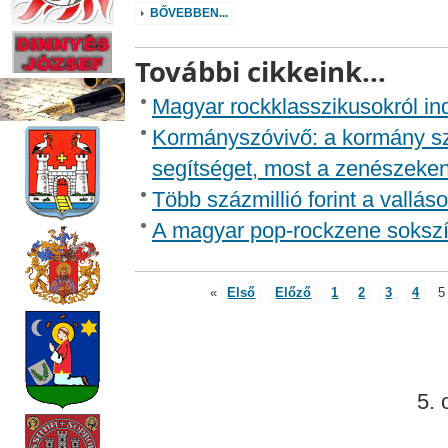
BŐVEBBEN...
További cikkeink...
Magyar rockklasszikusokról ind
Kormányszóvivő: a kormány sz
segítséget, most a zenészeken
Több százmillió forint a vall
A magyar pop-rockzene soksz
«
Első
Előző
1
2
3
4
5
5. 