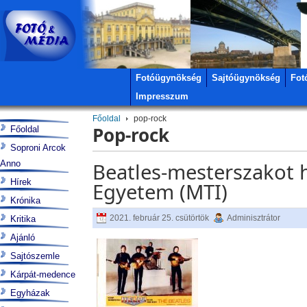
Fotóügynökség
Sajtóügynökség
Fot
Impresszum
Főoldal
pop-rock
Pop-rock
Főoldal
Soproni Arcok
Anno
Beatles-mesterszakot h
Hírek
Egyetem (MTI)
Krónika
2021. február 25. csütörtök
Adminisztrátor
Kritika
Ajánló
Sajtószemle
Kárpát-medence
Egyházak