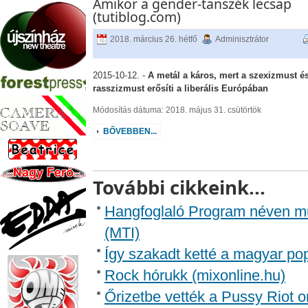
Amikor a gender-tanszék lecsap
(tutiblog.com)
2018. március 26. hétfő
Adminisztrátor
2015-10-12. -
A metál a káros, mert a szexizmust é
rasszizmust erősíti a liberális Európában
Módosítás dátuma: 2018. május 31. csütörtök
BŐVEBBEN...
További cikkeink...
Hangfoglaló Program néven m
(MTI)
Így szakadt ketté a magyar p
Rock hórukk (mixonline.hu)
Őrizetbe vették a Pussy Riot o