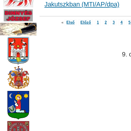
Jakutszkban (MTI/AP/dpa)
«
Első
Előző
1
2
3
4
5
9. 