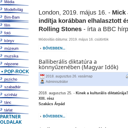
Média
Modellvilág
London, 2019. május 16. -
Mick 
Bim-Bam
indítja korábban elhalasztott 
film
Rolling Stones
- írta a BBC hírp
fotó
Módosítás dátuma: 2019. május 16. csütörtök
könyv
múzeum
BŐVEBBEN...
muzsika
Balliberális diktatúra a
népzene
könnyűzenében (Magyar Idők)
POP-ROCK
2018. augusztus 26. vasárnap
pszicho
Adminisztrátor
szabadtér
2018. augusztus 25. -
Kinek a kulturális diktatúrája
színház
XIII. rész
tánc
Szakács Árpád
tárlat
PARTNER
BŐVEBBEN...
OLDALAK