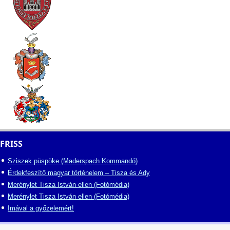
FRISS
Sziszek püspöke (Maderspach Kommandó)
Érdekfeszítő magyar történelem – Tisza és Ady
Merénylet Tisza István ellen (Fotómédia)
Merénylet Tisza István ellen (Fotómédia)
Imával a győzelemért!