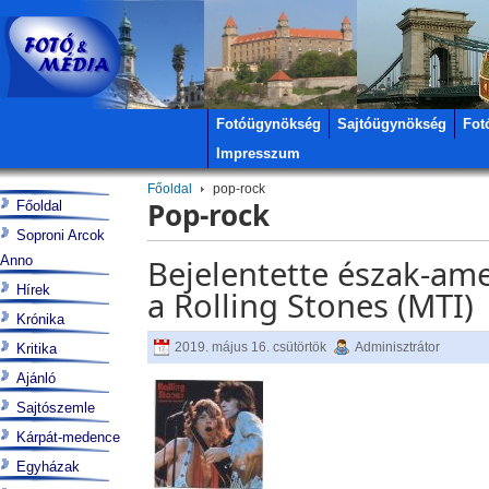
Fotóügynökség
Sajtóügynökség
Fot
Impresszum
Főoldal
pop-rock
Pop-rock
Főoldal
Soproni Arcok
Anno
Bejelentette észak-amer
Hírek
a Rolling Stones (MTI)
Krónika
2019. május 16. csütörtök
Adminisztrátor
Kritika
Ajánló
Sajtószemle
Kárpát-medence
Egyházak