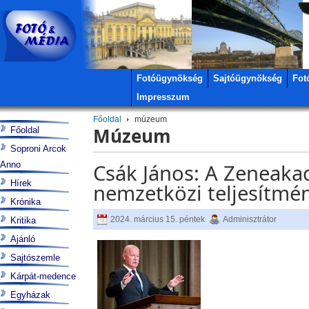
Fotóügynökség
Sajtóügynökség
Fot
Impresszum
Főoldal
múzeum
Múzeum
Főoldal
Soproni Arcok
Anno
Csák János: A Zeneakad
Hírek
nemzetközi teljesítmén
Krónika
2024. március 15. péntek
Adminisztrátor
Kritika
Ajánló
Sajtószemle
Kárpát-medence
Egyházak