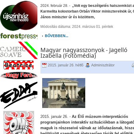
2024. február 28. -
„Volt egy beszélgetés hatszemközt 
Karmelita kolostorban Orbán Viktor miniszterelnök úr,
János miniszter úr és közöttem,
Módosítás dátuma: 2024. március 01. péntek
BŐVEBBEN...
Magyar nagyasszonyok - Jagelló
Izabella (Fotómédia)
2015. január 26. hétfő
Adminisztrátor
2015. január 26. -
Az Élő múzeum-interpretációs
programjainkon interaktív szituációkban a látogat
maguk is részeseivé válnak az időutazásnak, hisz
beöltözött személyek életszerűen tárják fel előttük