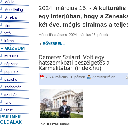
Média
2024. március 15. -
A kulturális
Modellvilág
egy interjúban, hogy a Zeneak
Bim-Bam
két éve, mégis siralmas a telj
film
fotó
Módosítás dátuma: 2024. március 15. péntek
könyv
BŐVEBBEN...
MÚZEUM
Demeter Szilárd: Volt egy
muzsika
hatszemközti beszélgetés a
népzene
Karmelitában (index.hu)
pop-rock
2024. március 01. péntek
Adminisztrátor
pszicho
szabadtér
színház
tánc
tárlat
PARTNER
OLDALAK
Fotó: Kaszás Tamás