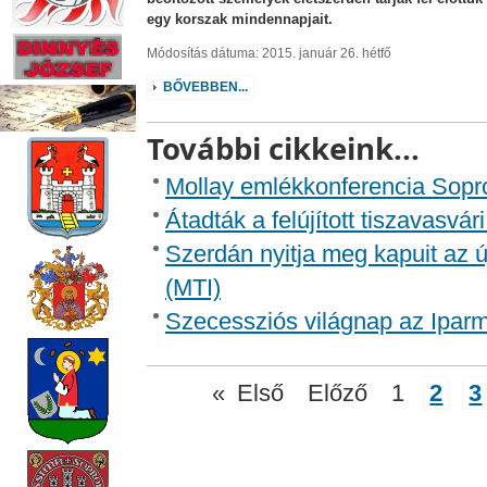
egy korszak mindennapjait.
Módosítás dátuma: 2015. január 26. hétfő
BŐVEBBEN...
További cikkeink...
Mollay emlékkonferencia Sop
Átadták a felújított tiszavasvá
Szerdán nyitja meg kapuit az
(MTI)
Szecessziós világnap az Ipa
«
Első
Előző
1
2
3