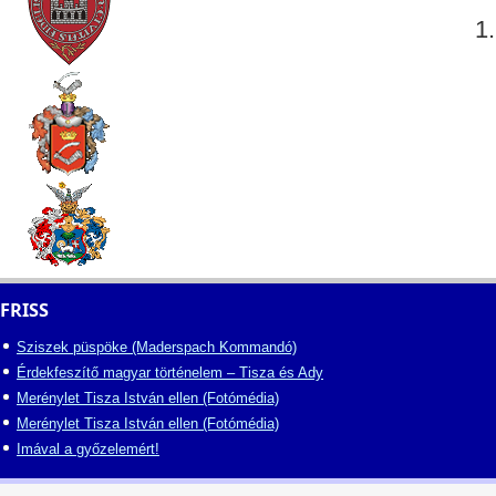
1.
FRISS
Sziszek püspöke (Maderspach Kommandó)
Érdekfeszítő magyar történelem – Tisza és Ady
Merénylet Tisza István ellen (Fotómédia)
Merénylet Tisza István ellen (Fotómédia)
Imával a győzelemért!