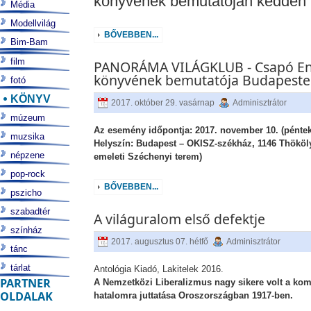
könyvének bemutatóján kedden
Média
Modellvilág
BŐVEBBEN...
Bim-Bam
film
PANORÁMA VILÁGKLUB - Csapó En
könyvének bemutatója Budapest
fotó
KÖNYV
2017. október 29. vasárnap
Adminisztrátor
múzeum
Az esemény időpontja: 2017. november 10. (péntek
muzsika
Helyszín: Budapest – OKISZ-székház, 1146 Thököly 
népzene
emeleti Széchenyi terem)
pop-rock
BŐVEBBEN...
pszicho
szabadtér
A világuralom első defektje
színház
2017. augusztus 07. hétfő
Adminisztrátor
tánc
tárlat
Antológia Kiadó, Lakitelek 2016.
PARTNER
A Nemzetközi Liberalizmus nagy sikere volt a k
OLDALAK
hatalomra juttatása Oroszországban 1917-ben.