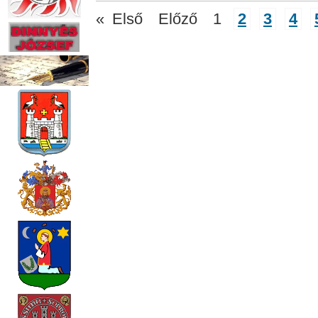
«
Első
Előző
1
2
3
4