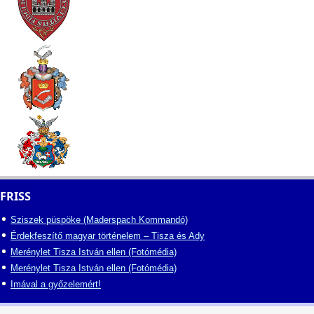
FRISS
Sziszek püspöke (Maderspach Kommandó)
Érdekfeszítő magyar történelem – Tisza és Ady
Merénylet Tisza István ellen (Fotómédia)
Merénylet Tisza István ellen (Fotómédia)
Imával a győzelemért!