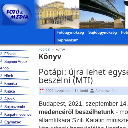
Fotóügynökség
Sajtóügynökség
Fot
Impresszum
Főoldal
könyv
Könyv
Főoldal
Soproni Arcok
Anno
Potápi: újra lehet egy
Hírek
beszélni (MTI)
Krónika
2021. szeptember 14. kedd
Adminisztrátor
Kritika
Ajánló
Budapest, 2021. szeptember 14.
Sajtószemle
medencéről beszélhetünk
- mo
Kárpát-medence
államtitkára Szili Katalin minisz
Egyházak