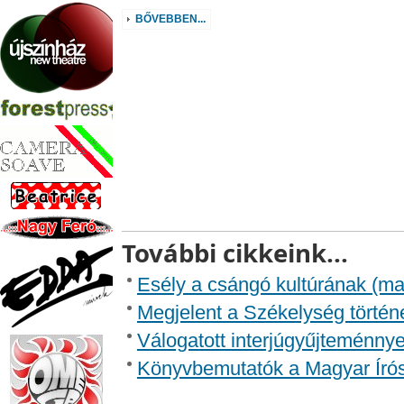
BŐVEBBEN...
További cikkeink...
Esély a csángó kultúrának (ma
Megjelent a Székelység történe
Válogatott interjúgyűjteménnye
Könyvbemutatók a Magyar Író