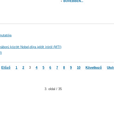
BŐVEBBEN...
mutatója
ború között Nobel-díjra jelölt íróról (MTI)
I)
Előző
1
2
3
4
5
6
7
8
9
10
Következő
Utol
3. oldal / 35