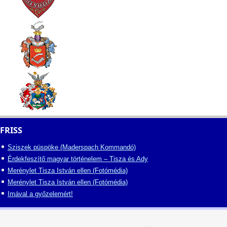
FRISS
Sziszek püspöke (Maderspach Kommandó)
Érdekfeszítő magyar történelem – Tisza és Ady
Merénylet Tisza István ellen (Fotómédia)
Merénylet Tisza István ellen (Fotómédia)
Imával a győzelemért!