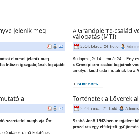
önyve jelenik meg
A Grandpierre-család v
válogatás (MTI)
2014. február 24. hétfő
Adminis
másai címmel jelenik meg
Budapest, 2014. február 24. -
Egy cs
is Intézet igazgatójának legújabb
a Grandpierre-család tagjainak vers
amelyet kedd este mutatnak be a 
BŐVEBBEN...
mutatója
Történetek a Lőverek al
2014. január 21. kedd
Adminis
dó szeretettel meghívja Önt,
Szabó Jenő 1942-ben megjelent kö
prózaírás egy elfelejtett gyűjtemén
 előadások című kötetének