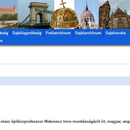
kség
Sajtóügynökség
Fotóarchívum
Sajtóarchívum
Sajtószoba
um
olasz építészprofesszor Makovecz Imre munkásságáról írt, magyar, ango