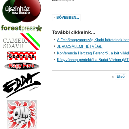
BŐVEBBEN...
További cikkeink...
A Felsőmagyarország Kiadó köteteinek be
JERUZSÁLEMI HÉTVÉGE
Konferencia Herczeg Ferencről, a két világhá
Könyvünnep péntektől a Budai Várban (MT
«
Első