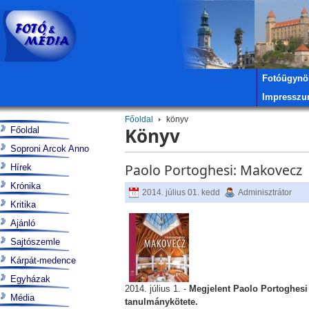
Fotóügynö
Impressz
Főoldal
könyv
Könyv
Főoldal
Soproni Arcok Anno
Paolo Portoghesi: Makovecz
Hírek
Krónika
2014. július 01. kedd
Adminisztrátor
Kritika
Ajánló
Sajtószemle
Kárpát-medence
Egyházak
2014. július 1. -
Megjelent Paolo Portoghesi 
Média
tanulmánykötete.