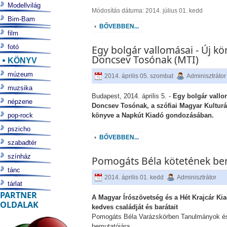
Modellvilág
Módosítás dátuma: 2014. július 01. kedd
Bim-Bam
BŐVEBBEN...
film
fotó
Egy bolgár vallomásai - Új k
Doncsev Tosónak (MTI)
KÖNYV
múzeum
2014. április 05. szombat
Adminisztrátor
muzsika
Budapest, 2014. április 5. -
Egy bolgár vallo
népzene
Doncsev Tosónak, a szófiai Magyar Kulturál
pop-rock
könyve a Napkút Kiadó gondozásában.
pszicho
BŐVEBBEN...
szabadtér
színház
Pomogáts Béla kötetének be
tánc
2014. április 01. kedd
Adminisztrátor
tárlat
PARTNER
A Magyar Írószövetség és a Hét Krajcár Kia
OLDALAK
kedves családját és barátait
Pomogáts Béla Varázskörben Tanulmányok és
bemutatójára