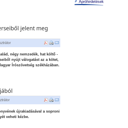
Apróhirdetések
erseiből jelent meg
ztrátor
alád, négy nemzedék, hat költő -
eiből nyújt válogatást az a kötet,
Magyar Írószövetség székházában.
jából
ztrátor
nyvének újrakiadásával a soproni
yét veheti kézbe.