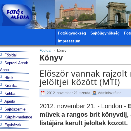
Fotóügynökség
Sajtóügynökség
Fot
Impresszum
Főoldal
könyv
Könyv
Főoldal
Soproni Arcok
Anno
Először vannak rajzolt
Hírek
jelöltjei között (MTI)
Krónika
2012. november 21. szerda
Adminisztrátor
Kritika
Ajánló
2012. november 21. - London -
E
Sajtószemle
művek a rangos brit könyvdíj,
Kárpát-medence
listájára került jelöltek között.
Egyházak