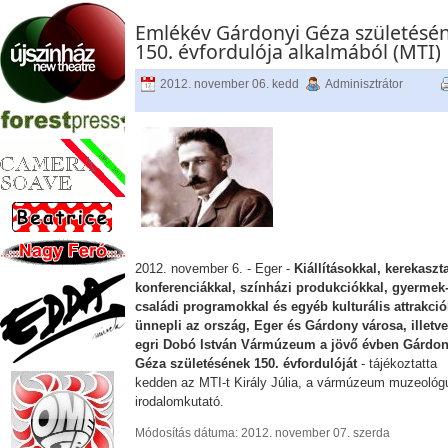
Emlékév Gárdonyi Géza születésé
150. évfordulója alkalmából (MTI)
2012. november 06. kedd
Adminisztrátor
2012. november 6. - Eger -
Kiállításokkal, kerekaszta
konferenciákkal, színházi produkciókkal, gyermek-
családi programokkal és egyéb kulturális attrakció
ünnepli az ország, Eger és Gárdony városa, illetve
egri Dobó István Vármúzeum a jövő évben Gárdon
Géza születésének 150. évfordulóját
- tájékoztatta
kedden az MTI-t Király Júlia, a vármúzeum muzeológ
irodalomkutató.
Módosítás dátuma: 2012. november 07. szerda