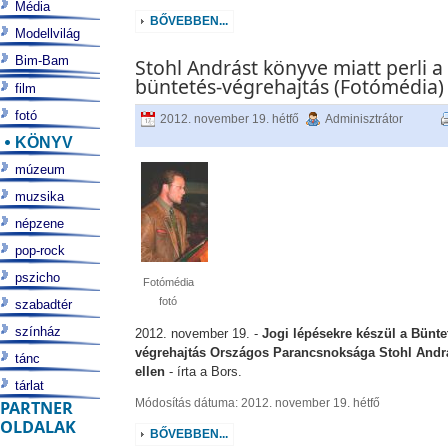
Média
BŐVEBBEN...
Modellvilág
Bim-Bam
Stohl Andrást könyve miatt perli a
büntetés-végrehajtás (Fotómédia)
film
fotó
2012. november 19. hétfő
Adminisztrátor
KÖNYV
múzeum
muzsika
népzene
pop-rock
pszicho
Fotómédia
fotó
szabadtér
színház
2012. november 19. -
Jogi lépésekre készül a Bünte
végrehajtás Országos Parancsnoksága Stohl Andr
tánc
ellen
- írta a Bors.
tárlat
Módosítás dátuma: 2012. november 19. hétfő
PARTNER
OLDALAK
BŐVEBBEN...