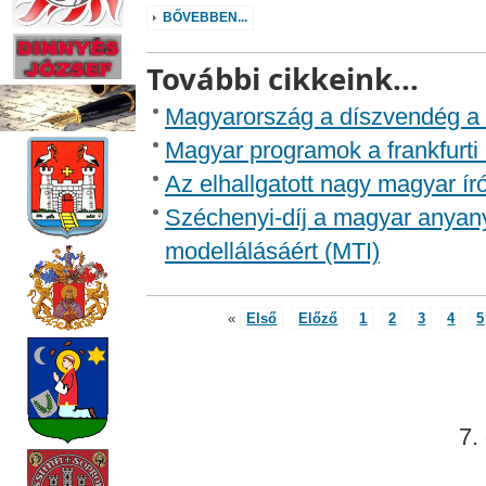
BŐVEBBEN...
További cikkeink...
Magyarország a díszvendég a h
Magyar programok a frankfurti
Az elhallgatott nagy magyar író
Széchenyi-díj a magyar anyan
modellálásáért (MTI)
«
Első
Előző
1
2
3
4
5
7.