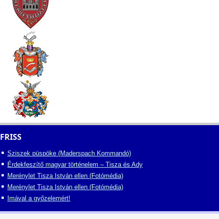
FRISS
Sziszek püspöke (Maderspach Kommandó)
Érdekfeszítő magyar történelem – Tisza és Ady
Merénylet Tisza István ellen (Fotómédia)
Merénylet Tisza István ellen (Fotómédia)
Imával a győzelemért!