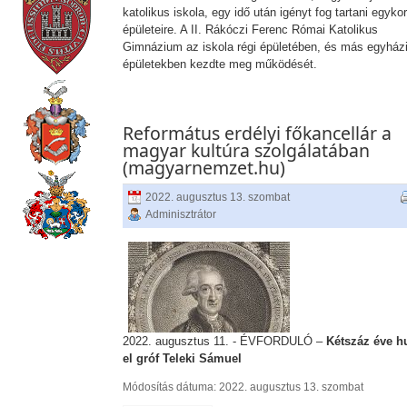
katolikus iskola, egy idő után igényt fog tartani egykor
épületeire. A II. Rákóczi Ferenc Római Katolikus
Gimnázium az iskola régi épületében, és más egyház
épületekben kezdte meg működését.
Református erdélyi főkancellár a
magyar kultúra szolgálatában
(magyarnemzet.hu)
2022. augusztus 13. szombat
Adminisztrátor
2022. augusztus 11. - ÉVFORDULÓ –
Kétszáz éve h
el gróf Teleki Sámuel
Módosítás dátuma: 2022. augusztus 13. szombat