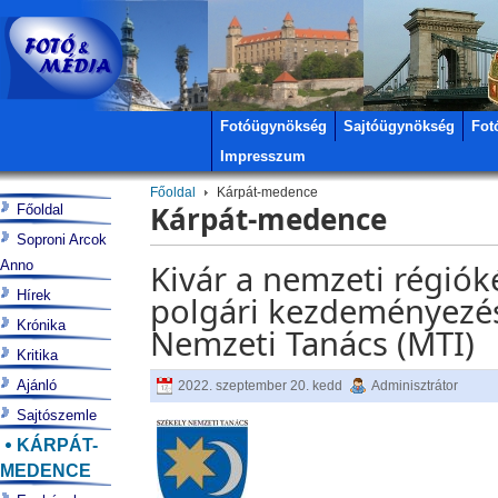
Fotóügynökség
Sajtóügynökség
Fot
Impresszum
Főoldal
Kárpát-medence
Kárpát-medence
Főoldal
Soproni Arcok
Anno
Kivár a nemzeti régióké
Hírek
polgári kezdeményezés
Krónika
Nemzeti Tanács (MTI)
Kritika
Ajánló
2022. szeptember 20. kedd
Adminisztrátor
Sajtószemle
KÁRPÁT-
MEDENCE