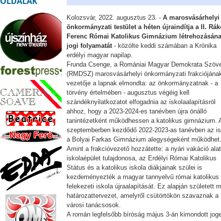
OLDALAK
Kolozsvár, 2022. augusztus 23. -
A marosvásárhelyi
önkormányzati testület a héten újraindítja a II. Rák
Ferenc Római Katolikus Gimnázium létrehozásán
jogi folyamatát
- közölte keddi számában a Krónika
erdélyi magyar napilap.
Frunda Csenge, a Romániai Magyar Demokrata Szöv
(RMDSZ) marosvásárhelyi önkormányzati frakciójána
vezetője a lapnak elmondta: az önkormányzatnak - a
törvény értelmében - augusztus végéig kell
szándéknyilatkozatot elfogadnia az iskolaalapításról
ahhoz, hogy a 2023-2024-es tanévben újra önálló
tanintézetként működhessen a katolikus gimnázium. 
szeptemberben kezdődő 2022-2023-as tanévben az is
a Bolyai Farkas Gimnázium alegységeként működhet
Amint a frakcióvezető hozzátette: a nyári vakáció alat
iskolaépület tulajdonosa, az Erdélyi Római Katolikus
Státus és a katolikus iskola diákjainak szülei is
kezdeményezték a magyar tannyelvű római katolikus
felekezeti iskola újraalapítását. Ez alapján született 
határozattervezet, amelyről csütörtökön szavaznak a
városi tanácsosok.
A román legfelsőbb bíróság május 3-án kimondott jog