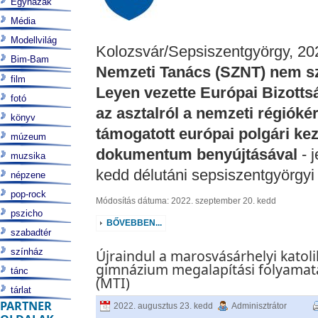
Egyházak
Média
Modellvilág
Kolozsvár/Sepsiszentgyörgy, 20
Bim-Bam
Nemzeti Tanács (SZNT) nem sz
film
Leyen vezette Európai Bizottsá
fotó
az asztalról a nemzeti régiókért
könyv
támogatott európai polgári ke
múzeum
dokumentum benyújtásával
- 
muzsika
kedd délutáni sepsiszentgyörgyi 
népzene
pop-rock
Módosítás dátuma: 2022. szeptember 20. kedd
pszicho
BŐVEBBEN...
szabadtér
színház
Újraindul a marosvásárhelyi katol
gimnázium megalapítási folyamat
tánc
(MTI)
tárlat
PARTNER
2022. augusztus 23. kedd
Adminisztrátor