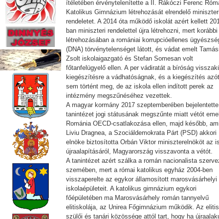
ítéletében érvénytelenítette a II. Rákóczi Ferenc Róm
Katolikus Gimnázium létrehozását elrendelő miniszter
rendeletet. A 2014 óta működő iskolát azért kellett 20
ban miniszteri rendelettel újra létrehozni, mert korábbi
létrehozásában a romániai korrupcióellenes ügyészsé
(DNA) törvénytelenséget látott, és vádat emelt Tamás
Zsolt iskolaigazgató és Stefan Somesan volt
főtanfelügyelő ellen. A per vádiratát a bíróság visszak
kiegészítésre a vádhatóságnak, és a kiegészítés azó
sem történt meg, de az iskola ellen indított perek az
intézmény megszűnéséhez vezettek.
A magyar kormány 2017 szeptemberében bejelentette
tanintézet jogi státusának megszűnte miatt vétót eme
Románia OECD-csatlakozása ellen, majd később, am
Liviu Dragnea, a Szociáldemokrata Párt (PSD) akkori
elnöke biztosította Orbán Viktor miniszterelnököt az i
újraalapításáról, Magyarország visszavonta a vétót.
A tanintézet azért szálka a román nacionalista szerv
szemében, mert a római katolikus egyház 2004-ben
visszaperelte az egykor államosított marosvásárhelyi
iskolaépületeit. A katolikus gimnázium egykori
főépületében ma Marosvásárhely román tannyelvű
elitiskolája, az Unirea Főgimnázium működik. Az eliti
szülői és tanári közössége attól tart, hogy ha újraalak