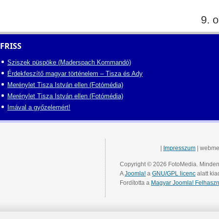
9. o
FRISS
Sziszek püspöke (Maderspach Kommandó)
Érdekfeszítő magyar történelem – Tisza és Ady
Merénylet Tisza István ellen (Fotómédia)
Merénylet Tisza István ellen (Fotómédia)
Imával a győzelemért!
|
Impresszum
| webme
Copyright © 2026 FotoMedia. Minden 
A
Joomla!
a
GNU/GPL licenc
alatt kia
Fordította a
Magyar Joomla! Felhaszn