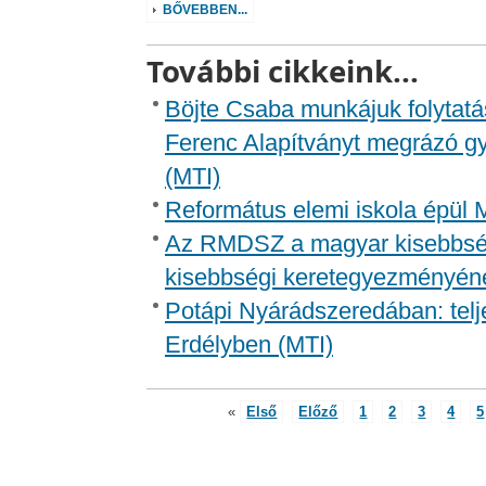
BŐVEBBEN...
További cikkeink...
Böjte Csaba munkájuk folytatás
Ferenc Alapítványt megrázó g
(MTI)
Református elemi iskola épül 
Az RMDSZ a magyar kisebbség 
kisebbségi keretegyezményéne
Potápi Nyárádszeredában: telje
Erdélyben (MTI)
«
Első
Előző
1
2
3
4
5