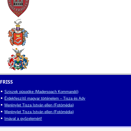
FRISS
Sziszek püspöke (Maderspach Kommandó)
Érdekfeszítő magyar történelem – Tisza és Ady
Merénylet Tisza István ellen (Fotómédia)
Merénylet Tisza István ellen (Fotómédia)
Imával a győzelemért!