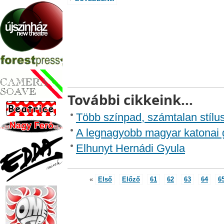
További cikkeink...
Több színpad, számtalan stílu
A legnagyobb magyar katonai 
Elhunyt Hernádi Gyula
«
Első
Előző
61
62
63
64
6