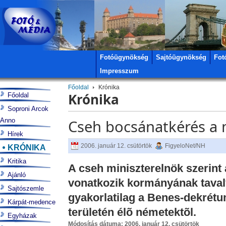
Fotóügynökség
Sajtóügynökség
Fot
Impresszum
Főoldal
Krónika
Krónika
Főoldal
Soproni Arcok
Anno
Cseh bocsánatkérés a
Hírek
2006. január 12. csütörtök
FigyeloNet/NH
KRÓNIKA
Kritika
A cseh miniszterelnök szerint
Ajánló
vonatkozik kormányának tavaly
Sajtószemle
gyakorlatilag a Benes-dekrétu
Kárpát-medence
területén élõ németektõl.
Egyházak
Módosítás dátuma: 2006. január 12. csütörtök