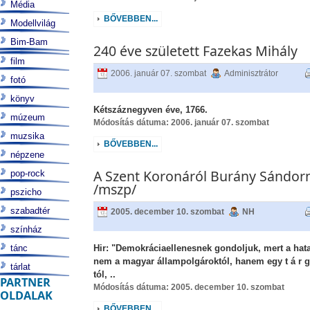
Média
BŐVEBBEN...
Modellvilág
Bim-Bam
240 éve született Fazekas Mihály
film
2006. január 07. szombat
Adminisztrátor
fotó
könyv
Kétszáznegyven éve, 1766.
múzeum
Módosítás dátuma: 2006. január 07. szombat
muzsika
BŐVEBBEN...
népzene
A Szent Koronáról Burány Sándor
pop-rock
/mszp/
pszicho
szabadtér
2005. december 10. szombat
NH
színház
tánc
Hir: "Demokráciaellenesnek gondoljuk, mert a hat
nem a magyar állampolgároktól, hanem egy t á r g
tárlat
tól, ..
PARTNER
Módosítás dátuma: 2005. december 10. szombat
OLDALAK
BŐVEBBEN...