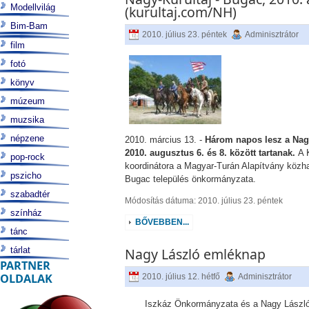
Modellvilág
(kurultaj.com/NH)
Bim-Bam
2010. július 23. péntek
Adminisztrátor
film
fotó
könyv
múzeum
muzsika
népzene
2010. március 13. -
Három napos lesz a Nag
2010. augusztus 6. és 8. között tartanak.
A 
pop-rock
koordinátora a Magyar-Turán Alapítvány közh
pszicho
Bugac település önkormányzata.
szabadtér
Módosítás dátuma: 2010. július 23. péntek
színház
BŐVEBBEN...
tánc
tárlat
Nagy László emléknap
PARTNER
OLDALAK
2010. július 12. hétfő
Adminisztrátor
Iszkáz Önkormányzata és a Nagy László