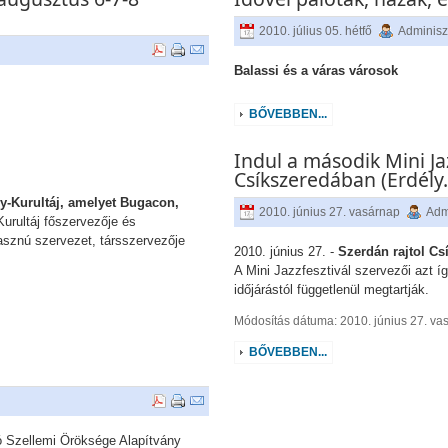
2010. július 05. hétfő
Adminisz
Balassi és a váras városok
BŐVEBBEN...
Indul a második Mini Ja
Csíkszeredában (Erdély
y-Kurultáj, amelyet Bugacon,
2010. június 27. vasárnap
Adm
Kurultáj főszervezője és
asznú szervezet, társszervezője
2010. június 27. -
Szerdán rajtol C
A Mini Jazzfesztivál szervezői azt í
időjárástól függetlenül megtartják.
Módosítás dátuma: 2010. június 27. va
BŐVEBBEN...
 Szellemi Öröksége Alapítvány