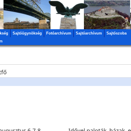
kség
Sajtóügynökség
Fotóarchívum
Sajtóarchívum
Sajtószoba
um
tfő
 augusztus 6-7-8
Idővel paloták, házak, 