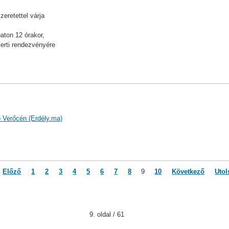
zeretettel várja
aton 12 órakor,
erti rendezvényére
ó Verőcén (Erdély.ma)
Előző
1
2
3
4
5
6
7
8
9
10
Következő
Utol
9. oldal / 61