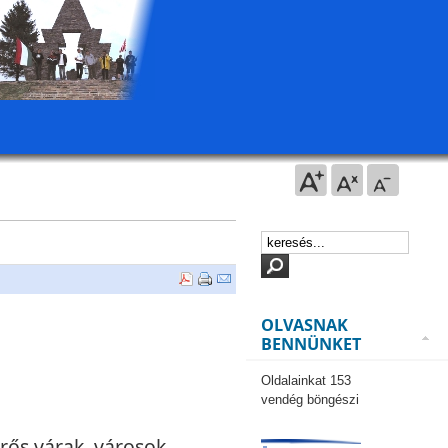
OLVASNAK
BENNÜNKET
Oldalainkat 153
vendég böngészi
erős várak, városok