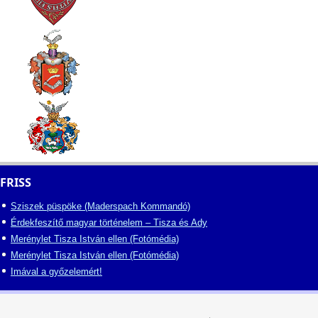
FRISS
Sziszek püspöke (Maderspach Kommandó)
Érdekfeszítő magyar történelem – Tisza és Ady
Merénylet Tisza István ellen (Fotómédia)
Merénylet Tisza István ellen (Fotómédia)
Imával a győzelemért!