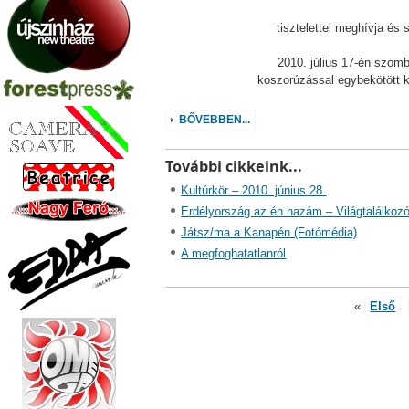
tisztelettel meghívja és s
2010. július 17-én szomb
koszorúzással egybekötött k
BŐVEBBEN...
További cikkeink...
Kultúrkör – 2010. június 28.
Erdélyország az én hazám – Világtalálkoz
Játsz/ma a Kanapén (Fotómédia)
A megfoghatatlanról
«
Első