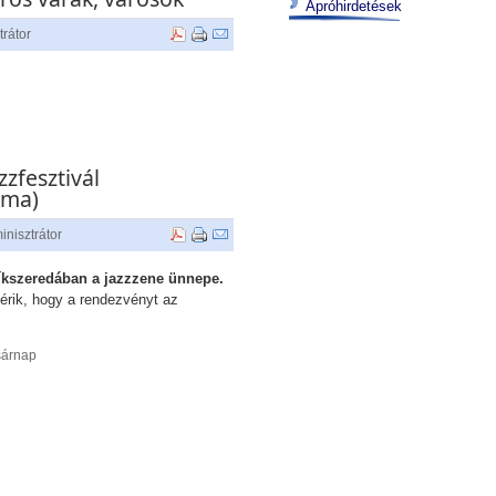
Apróhirdetések
trátor
zzfesztivál
.ma)
inisztrátor
síkszeredában a jazzzene ünnepe.
gérik, hogy a rendezvényt az
sárnap