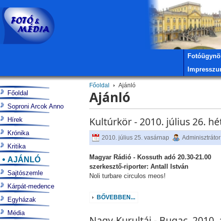
Fotóügynö
Impressz
Főoldal
Ajánló
Ajánló
Főoldal
Soproni Arcok Anno
Kultúrkör - 2010. július 26. hé
Hírek
Krónika
2010. július 25. vasárnap
Adminisztrátor
Kritika
Magyar Rádió - Kossuth adó 20.30-21.00
AJÁNLÓ
szerkesztő-riporter: Antall István
Sajtószemle
Noli turbare circulos meos!
Kárpát-medence
BŐVEBBEN...
Egyházak
Média
Nagy-Kurultáj - Bugac, 2010.