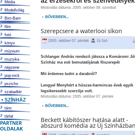
az érzésekrõl és szenvedélyek
Média
Módosítás dátuma: 2005. október 08. szombat
Modellvilág
BŐVEBBEN...
Bim-Bam
film
Szerepcsere a waterlooi síkon
fotó
2005. október 07. péntek
Új Szó
könyv
múzeum
Schlanger András rendezõ játssza a Komáromi Jó
muzsika
Színház ma esti bemutatójának fõszerepét
népzene
Mit érdemes tudni a darabról?
pop-rock
pszicho
Lengyel Menyhért a húszas-harmincas évek egyik
legsikeresebb szerzõje volt.
szabadtér
Módosítás dátuma: 2005. október 07. péntek
SZÍNHÁZ
BŐVEBBEN...
tánc
tárlat
Beckett kábítószer hatása alatt -
PARTNER
abszurd komédia az Új Színházba
OLDALAK