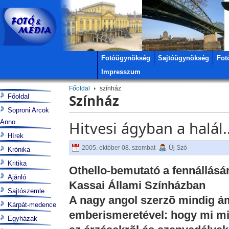
Fotóügynökség
Sajtóügynökség
Fot
Impresszum
Főoldal
színház
Színház
Főoldal
Soproni Arcok
Anno
Hitvesi ágyban a halál..
Hírek
2005. október 08. szombat
Új Szó
Krónika
Kritika
Othello-bemutató a fennállásá
Ajánló
Kassai Állami Színházban
Sajtószemle
A nagy angol szerzõ mindig ám
Kárpát-medence
emberismeretével: hogy mi mi
Egyházak