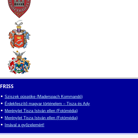
FRISS
Sziszek püspöke (Maderspach Kommandó)
Érdekfeszítő magyar történelem – Tisza és Ady
Merénylet Tisza István ellen (Fotómédia)
Merénylet Tisza István ellen (Fotómédia)
Imával a győzelemért!