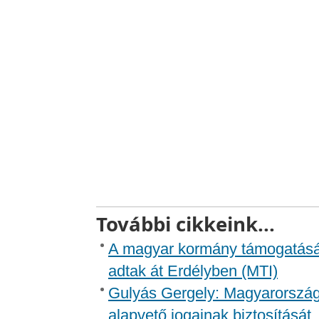
További cikkeink...
A magyar kormány támogatásáv
adtak át Erdélyben (MTI)
Gulyás Gergely: Magyarország
alapvető jogainak biztosítását,