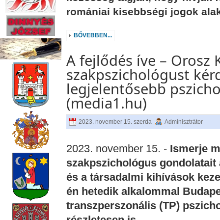
romániai kisebbségi jogok ala
BŐVEBBEN...
A fejlődés íve – Orosz K
szakpszichológust kérd
legjelentősebb pszicho
(media1.hu)
2023. november 15. szerda
Adminisztrátor
2023. november 15. -
Ismerje m
szakpszichológus gondolatait 
és a társadalmi kihívások kez
én hetedik alkalommal Budap
transzperszonális (TP) pszich
részletesen is.