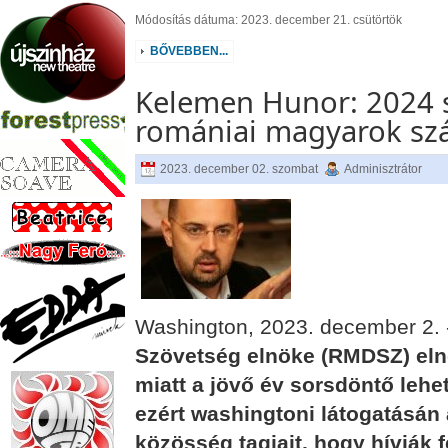
Módosítás dátuma: 2023. december 21. csütörtök
BŐVEBBEN...
Kelemen Hunor: 2024 s
romániai magyarok sz
2023. december 02. szombat
Adminisztrátor
Washington, 2023. december 2.
Szövetség elnöke (RMDSZ) elnö
miatt a jövő év sorsdöntő leh
ezért washingtoni látogatásán 
közösség tagjait, hogy hívják f