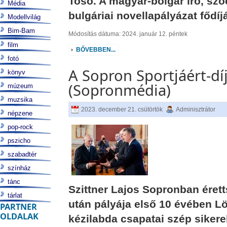
Toso. A magyar-bolgár író, szo
Média
bulgáriai novellapályázat fődíj
Modellvilág
Bim-Bam
Módosítás dátuma: 2024. január 12. péntek
film
BŐVEBBEN...
fotó
A Sopron Sportjáért-díj
könyv
(Sopronmédia)
múzeum
muzsika
2023. december 21. csütörtök
Adminisztrátor
népzene
pop-rock
pszicho
szabadtér
színház
tánc
Szittner Lajos Sopronban érett
tárlat
után pályája első 10 évében Löv
PARTNER
OLDALAK
kézilabda csapatai szép sikerek