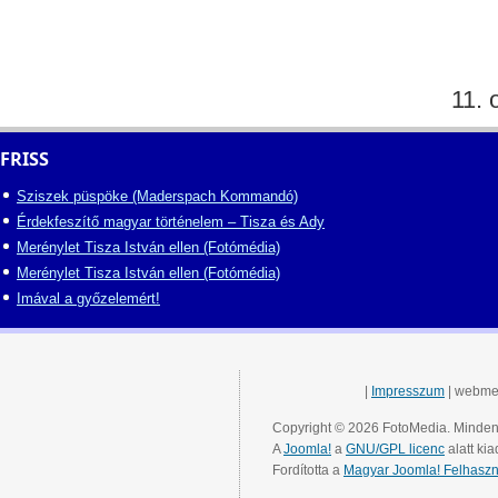
11. 
FRISS
Sziszek püspöke (Maderspach Kommandó)
Érdekfeszítő magyar történelem – Tisza és Ady
Merénylet Tisza István ellen (Fotómédia)
Merénylet Tisza István ellen (Fotómédia)
Imával a győzelemért!
|
Impresszum
| webme
Copyright © 2026 FotoMedia. Minden 
A
Joomla!
a
GNU/GPL licenc
alatt kia
Fordította a
Magyar Joomla! Felhaszn