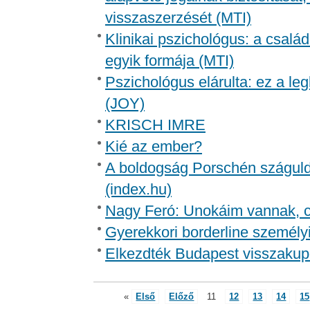
visszaszerzését (MTI)
Klinikai pszichológus: a csalá
egyik formája (MTI)
Pszichológus elárulta: ez a l
(JOY)
KRISCH IMRE
Kié az ember?
A boldogság Porschén száguldo
(index.hu)
Nagy Feró: Unokáim vannak, csa
Gyerekkori borderline személy
Elkezdték Budapest visszakupo
«
Első
Előző
11
12
13
14
15