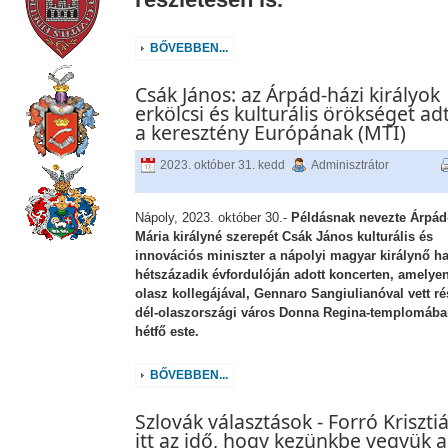
BŐVEBBEN...
Csák János: az Árpád-házi királyok
erkölcsi és kulturális örökséget ad
a keresztény Európának (MTI)
2023. október 31. kedd
Adminisztrátor
Nápoly, 2023. október 30.-
Példásnak nevezte Árpád
Mária királyné szerepét Csák János kulturális és
innovációs miniszter a nápolyi magyar királynő ha
hétszázadik évfordulóján adott koncerten, amelye
olasz kollegájával, Gennaro Sangiulianóval vett ré
dél-olaszországi város Donna Regina-templomáb
hétfő este.
BŐVEBBEN...
Szlovák választások - Forró Kriszti
itt az idő, hogy kezünkbe vegyük a