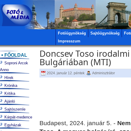
Fotóügynökség
Sajtóügynökség
Fot
Impresszum
Doncsev Toso irodalmi 
FŐOLDAL
Bulgáriában (MTI)
Soproni Arcok
Anno
2024. január 12. péntek
Adminisztrátor
Hírek
Krónika
Kritika
Ajánló
Sajtószemle
Kárpát-medence
Budapest, 2024. január 5. -
Nemz
Egyházak