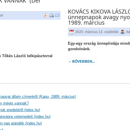
 VANNAK” (Der
KOVÁCS KIKOVA LÁSZLÓ 
ünnepnapok avagy nyolc
tor
1989. március
2025. március 13. csütörtök
Ad
Egy-egy ország ünneplistája mindi
gondolnánk.
ó Tőkés László lelkipásztorral
BŐVEBBEN...
agyar állam címeréről (Kapu, 1989. március)
gy mégis vannak?
ok eredetéről (telex.hu)
lanságra vetemedett (index.hu)
n nap ajándék (index.hu)
u)