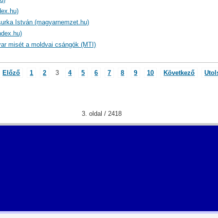
dex.hu)
surka István (magyarnemzet.hu)
ndex.hu)
yar misét a moldvai csángók (MTI)
Előző
1
2
3
4
5
6
7
8
9
10
Következő
Utol
3. oldal / 2418