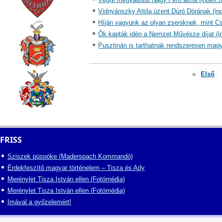
Vidnyánszky Attila üzent Dúró Dórának (in
Híján vagyunk az olyan zseniknek, mint C
Ők kapták idén a Nemzet Művésze díjat (i
Pusztinán is tarthatnak rendszeresen mag
«
Első
FRISS
Sziszek püspöke (Maderspach Kommandó)
Érdekfeszítő magyar történelem – Tisza és Ady
Merénylet Tisza István ellen (Fotómédia)
Merénylet Tisza István ellen (Fotómédia)
Imával a győzelemért!