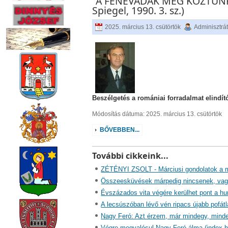
"A FENEVADAK MÉG KÖZTÜNK
Spiegel, 1990. 3. sz.)
2025. március 13. csütörtök
Adminisztrá
Beszélgetés a romániai forradalmat elindít
Módosítás dátuma: 2025. március 13. csütörtök
BŐVEBBEN...
További cikkeink...
ZÉTÉNYI ZSOLT - Márciusi gondolatok a m
Összeesküvések márpedig nincsenek, va
Évszázados vita végére kerülhet pont a hun
A lecsúszóban lévő vén ripacs újabb pofát
Nagy Feró: Azt érzem, már mindegy, minde
Végre megvalósul Nagy Feró álma (index.h