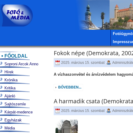
Fotóügynö
Impressz
Fokok népe (Demokrata, 2002
FŐOLDAL
2025. március 15. szombat
Adminisztrát
Soproni Arcok Anno
Hírek
A vízhaszonvétel és árvízvédelem hagyo
Krónika
BŐVEBBEN...
Kritika
Ajánló
A harmadik csata (Demokrata,
Sajtószemle
2025. március 15. szombat
Adminisztrát
Kárpát-medence
Egyházak
Média