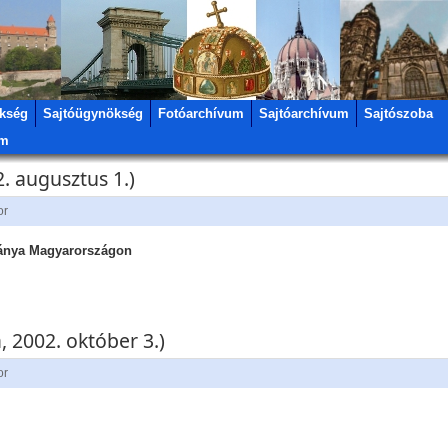
kség
Sajtóügynökség
Fotóarchívum
Sajtóarchívum
Sajtószoba
um
. augusztus 1.)
or
mánya Magyarországon
 2002. október 3.)
or