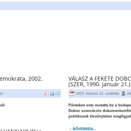
a
Demokrata, 2002.
VÁLASZ A FEKETE DOB
(SZER, 1990. január 21.)
tor
2025. március 13. csütörtök
Ad
nél
Pénteken este mutatta be a budapes
Doboz szenzációs dokumentumfilmj
politikusok törvénytelen megfigyel
BŐVEBBEN...