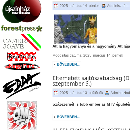
2025. március 14. péntek
Adminisztrátor
Attila hagyománya és a hagyomány Attiláj
Módosítás dátuma: 2025. március 14. péntek
BŐVEBBEN...
Eltemetett sajtószabadság (
szeptember 5.)
2025. március 13. csütörtök
Adminisztrá
Százezernél is több ember az MTV épületé
BŐVEBBEN...