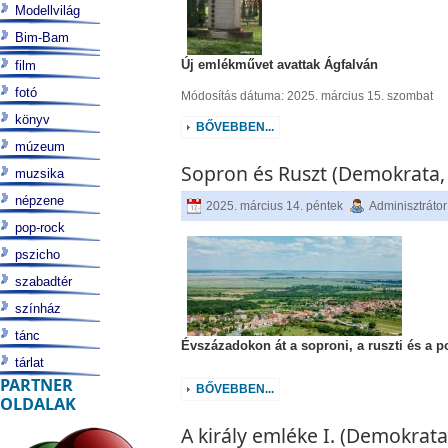
Modellvilág
Bim-Bam
Új emlékművet avattak Ágfalván
film
fotó
Módosítás dátuma: 2025. március 15. szombat
könyv
BŐVEBBEN...
múzeum
Sopron és Ruszt (Demokrata, 2
muzsika
népzene
2025. március 14. péntek
Adminisztrátor
pop-rock
pszicho
szabadtér
színház
tánc
Évszázadokon át a soproni, a ruszti és a p
tárlat
PARTNER
BŐVEBBEN...
OLDALAK
A király emléke I. (Demokrata,